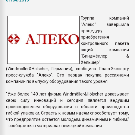
Всё, что касается выду
бутылок
Группа компаний
"Алеко" завершила
ПЕРЕЙТИ НА 
процедуру
приобретения
контрольного пакета
акций компании
"Виндмёллер &
Хёльшер"
(Windmöller&Hölscher, Германия), сообщила ПластЭксперту
пресс-служба "Алеко". Это первая покупка россиянами
компании по выпуску оборудования такого уровня.
"Уже более 140 лет фирма Windmöller&Hölscher доказывает
свою силу инноваций и сегодня является ведущим
производителем оборудования в области производства
гибкой упаковки. Страсть к новым идеям способствует тому,
что предприятие остается молодым, динамичным и гибким,"
- сообщается в материалах немецкой компании.