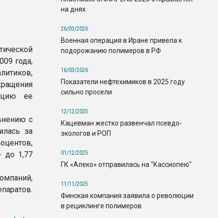
на днях
26/03/2026
Военная операция в Иране привела к
тической
подорожанию полимеров в РФ
009 года,
16/03/2026
литиков,
Показатели нефтехимиков в 2025 году
ращения
сильно просели
кцию ее
12/12/2025
внению с
Кацевман жестко развенчал псевдо-
илась за
экологов и РОП
оцентов,
01/12/2025
 до 1,77
ГК «Алеко» отправилась на "Кассиопею"
компаний,
11/11/2025
аратов.
Финская компания заявила о революции
в рециклинге полимеров