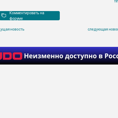
fi
Комментировать на
форуме
ущая новость
следующая ново