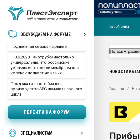
евро/тонна
Помощь в подборе мат
ОБСУЖДАЕМ НА ФОРУМЕ
Вакуум-формовочные 
Поддельная смазка на рынке
ближайшее подмосковье
Подмосковье, Москва
11.09.2020 Нанотрубки настолько
универсальны, что российские
28.07.2026 Автоматиза
умельцы изготовили мембраны для
первый план в перераб
НОВОСТИ
КАТА
колонок полностью из них
пластмасс
Продажа готового бизнеса -
28.07.2026 "Техноникол
Главная
Нов
производство SPC ламината полного
ситуацией на строител
цикла
Всё, что касается выду
бутылок
ПЕРЕЙТИ НА ФОРУМ
Материал поверхности 
вакуумного формовани
Прибыл
СПЕЦИАЛИСТАМ
Продам отходы Компо
поликарбоната и АБС-п