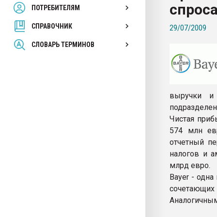
спроса
ПОТРЕБИТЕЛЯМ
Armaloy PC/ABS-1IM че
СПРАВОЧНИК
29/07/2009
ПЕРЕЙТИ НА 
СЛОВАРЬ ТЕРМИНОВ
выручки и
подразделен
Чистая приб
574 млн ев
отчетный пе
налогов и а
млрд евро.
Bayer - одн
сочетающи
Аналогичным 