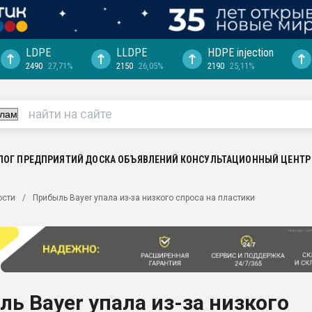
LDPE
LLDPE
HDPE injection
2490
27,71%
2150
26,05%
2190
25,11%
ериала
машины:
, с.-в.
ция выходит на
отке
ЛОГ ПРЕДПРИЯТИЙ
ДОСКА ОБЪЯВЛЕНИЙ
КОНСУЛЬТАЦИОННЫЙ ЦЕНТР
ь" довольна
ости
Прибыль Bayer упала из-за низкого спроса на пластики
ьном рынке
ва ПЭТ
пуансона для
я
ь Bayer упала из-за низкого
зиция
ластика