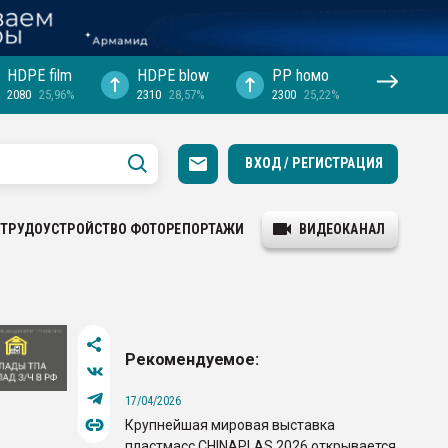
HDPE film
HDPE blow
PP hомо
2080
25,96%
2310
28,57%
2300
25,22%
ВХОД / РЕГИСТРАЦИЯ
ТРУДОУСТРОЙСТВО
ФОТОРЕПОРТАЖИ
ВИДЕОКАНАЛ
Рекомендуемое:
17/04/2026
Крупнейшая мировая выставка
пластмасс CHINAPLAS 2026 открывается