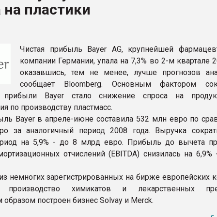
 на пластики
рный цвет
ФОРУМ
Чистая прибыль Bayer AG, крупнейшей фармацев
компании Германии, упала на 7,3% во 2-м квартале 2
оказавшись, тем не менее, лучше прогнозов ана
сообщает Bloomberg. Основным фактором сок
 прибыли Bayer стало снижение спроса на проду
ия по производству пластмасс.
ыль Bayer в апреле-июне составила 532 млн евро по сра
ро за аналогичный период 2008 года. Выручка сократ
риод на 5,9% - до 8 млрд евро. Прибыль до вычета пр
мортизационных отчислений (EBITDA) снизилась на 6,9% -
а из немногих зарегистрированных на бирже европейских 
х производство химикатов и лекарственных преп
образом построен бизнес Solvay и Merck.