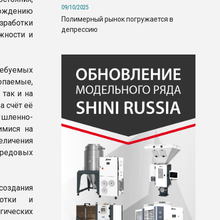
09/10/2025
ождению
Полимерный рынок погружается в
зработки
депрессию
жности и
ребуемых
опаемые,
 так и на
 счёт её
шленно-
имися на
величения
редовых
создания
ботки и
гических