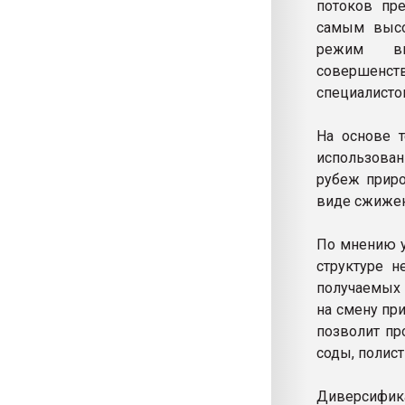
потоков пре
самым высо
режим вн
совершенств
специалисто
На основе т
использован
рубеж приро
виде сжиженн
По мнению у
структуре н
получаемых 
на смену пр
позволит пр
соды, полист
Диверсифика