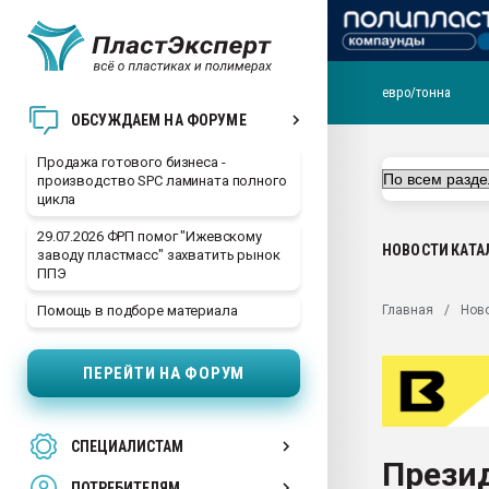
евро/тонна
28.07.2026 Автоматиза
ОБСУЖДАЕМ НА ФОРУМЕ
первый план в перераб
пластмасс
Продажа готового бизнеса -
производство SPC ламината полного
28.07.2026 "Техноникол
цикла
ситуацией на строител
29.07.2026 ФРП помог "Ижевскому
Всё, что касается выду
НОВОСТИ
КАТА
заводу пластмасс" захватить рынок
бутылок
ППЭ
Материал поверхности 
Главная
Нов
Помощь в подборе материала
вакуумного формовани
Продам отходы Компо
ПЕРЕЙТИ НА ФОРУМ
поликарбоната и АБС-п
Armaloy PC/ABS-1IM че
26.07.2022 "Сибирский т
СПЕЦИАЛИСТАМ
намного дороже
Презид
ПОТРЕБИТЕЛЯМ
Профильная литератур