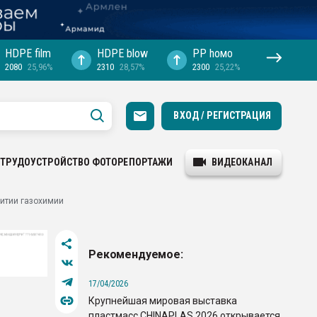
HDPE film
HDPE blow
PP hомо
2080
25,96%
2310
28,57%
2300
25,22%
ВХОД / РЕГИСТРАЦИЯ
ТРУДОУСТРОЙСТВО
ФОТОРЕПОРТАЖИ
ВИДЕОКАНАЛ
витии газохимии
Рекомендуемое:
17/04/2026
Крупнейшая мировая выставка
пластмасс CHINAPLAS 2026 открывается