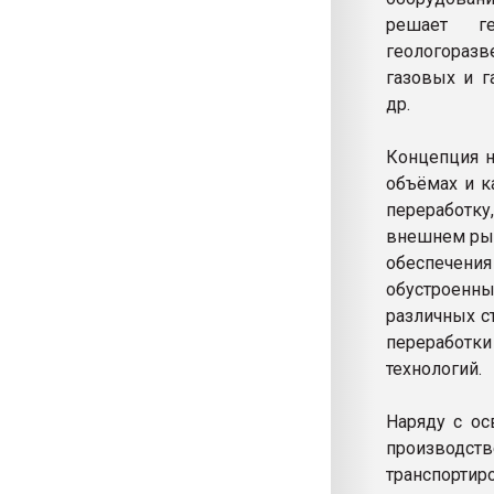
решает ге
геологораз
газовых и г
др.
Концепция н
объёмах и к
переработку
внешнем рын
обеспечен
обустроенн
различных с
переработк
технологий.
Наряду с ос
производс
транспортир