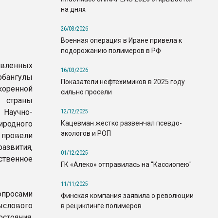
на днях
26/03/2026
Военная операция в Иране привела к
подорожанию полимеров в РФ
авленных
16/03/2026
бангулы
Показатели нефтехимиков в 2025 году
оренной
сильно просели
и страны
аучно-
12/12/2025
Кацевман жестко развенчал псевдо-
иродного
экологов и РОП
 провели
азвития,
01/12/2025
твенное
ГК «Алеко» отправилась на "Кассиопею"
11/11/2025
просами
Финская компания заявила о революции
ыслового
в рециклинге полимеров
остояния,