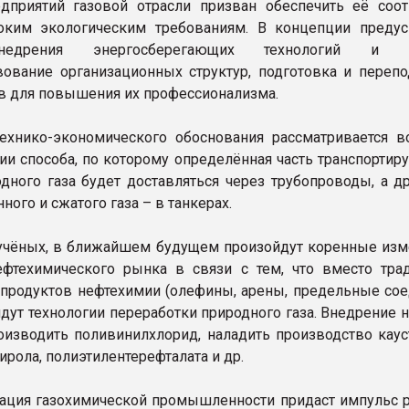
дприятий газовой отрасли призван обеспечить её соот
ким экологическим требованиям. В концепции преду
едрения энергосберегающих технологий и н
ование организационных структур, подготовка и перепо
в для повышения их профессионализма.
ехнико-экономического обоснования рассматривается в
ии способа, по которому определённая часть транспортир
дного газа будет доставляться через трубопроводы, а др
ого и сжатого газа – в танкерах.
чёных, в ближайшем будущем произойдут коренные изм
ефтехимического рынка в связи с тем, что вместо тра
продуктов нефтехимии (олефины, арены, предельные сое
идут технологии переработки природного газа. Внедрение
оизводить поливинилхлорид, наладить производство каус
ирола, полиэтилентерефталата и др.
ция газохимической промышленности придаст импульс 