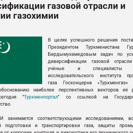
ификации газовой отрасли и
тии газохимии
ФОРУМ
В целях успешного решения пост
Президентом Туркменистана Гур
Бердымухамедовым задач по уск
диверсификации газовой отрасл
учёные и специалисты Н
исследовательского института пр
газа Госконцерна «Туркменгаз»
обоснованию наиболее перспективных векторов её р
сегодня "
Туркменпортал
" со ссылкой на Государс
ство.
 занимается соответствующими исследованиями, во
й подготовки и транспортировки газа, защиты пром
 от коррозии, контроля и диагностики его технического с