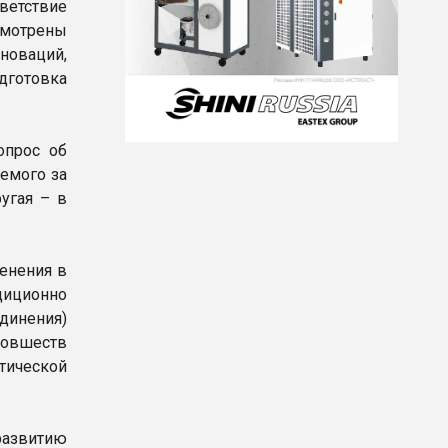
ветствие
смотрены
оваций,
дготовка
опрос об
уемого за
угая – в
енения в
диционно
динения)
 новшеств
тической
развитию