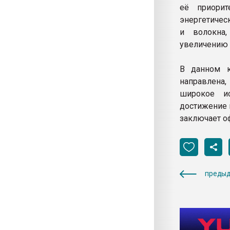
её приорит
энергетичес
и волокна,
увеличению 
В данном к
направлена,
широкое ис
достижение 
заключает о
предыд