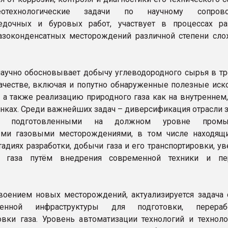
отехнологические задачи по научному сопров
ведочных и буровых работ, участвует в процессах ра
азоконденсатных месторождений различной степени сло
аучно обосновывает добычу углеводородного сырья в т
ачестве, включая и попутно обнаруженные полезные иск
, а также реализацию природного газа как на внутреннем,
ках. Среди важнейших задач – диверсификация отрасли за
ия подготовленными на должном уровне промы
ыми газовыми месторождениями, в том числе находящ
тадиях разработки, добычи газа и его транспортировки, у
и газа путём внедрения современной техники и пе
воением новых месторождений, актуализируется задача 
твенной инфраструктуры для подготовки, перера
овки газа. Уровень автоматизации технологий и техноло