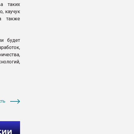
ва таких
, каучук
а также
ли будет
зработок,
ичества,
нологий,
сть