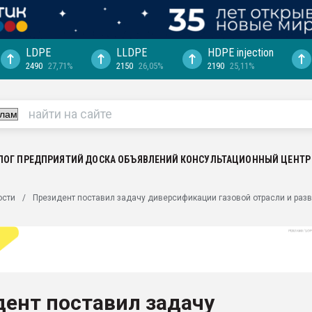
LDPE
LLDPE
HDPE injection
2490
27,71%
2150
26,05%
2190
25,11%
ция выходит на
отке
ь" довольна
ьном рынке
ва ПЭТ
ЛОГ ПРЕДПРИЯТИЙ
ДОСКА ОБЪЯВЛЕНИЙ
КОНСУЛЬТАЦИОННЫЙ ЦЕНТР
пуансона для
ости
Президент поставил задачу диверсификации газовой отрасли и раз
я
зиция
ластика
рный цвет
итан" стал
ент поставил задачу
а. Продажа,