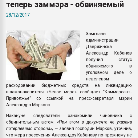
теперь заммэра - обвиняемый
Всё, что касается выду
бутылок
28/12/2017
ПЕРЕЙТИ НА 
Замглавы
администрации
Дзержинска
Александр Кабанов
получил статус
обвиняемого в
уголовном деле о
нецелевом
расходовании бюджетных средств на ликвидацию
шламонакопителя «Белое море», сообщает ”Коммерсант-
Приволжье” со ссылкой на пресс-секретаря мэрии
Александра Маркова.
Накануне следователи ознакомили чиновника с
обвинительным актом.
«При этом в документе не указана
потерпевшая сторона»
, — заявил господин Марков, уточнив,
что мера пресечения Александру Кабанову по-прежнему не