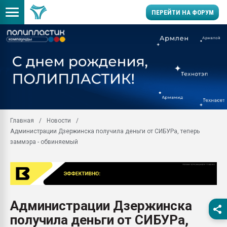
ПЕРЕЙТИ НА ФОРУМ
Продажа готового бизн
производство SPC лам
цикла
29.07.2026 ФРП помог 
заводу пластмасс" зах
ППЭ
Главная
Новости
Помощь в подборе мат
Администрации Дзержинска получила деньги от СИБУРа, теперь
Вакуум-формовочные 
заммэра - обвиняемый
ближайшее подмосковье
Подмосковье, Москва
28.07.2026 Автоматиза
первый план в перераб
пластмасс
Администрации Дзержинска
28.07.2026 "Техноникол
получила деньги от СИБУРа,
ситуацией на строител