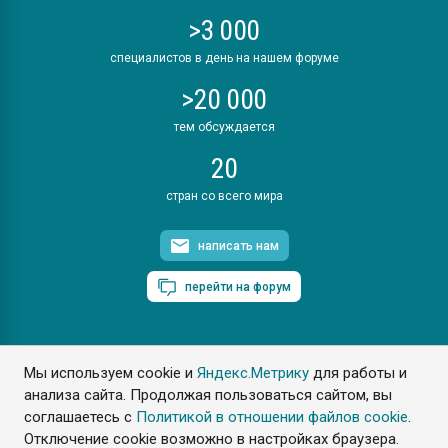
>3 000
специалистов в день на нашем форуме
>20 000
тем обсуждается
20
стран со всего мира
написать нам
перейти на форум
Мы используем cookie и
Яндекс.Метрику
для работы и
ПластЭксперт © 2006. Все права защищены
анализа сайта. Продолжая пользоваться сайтом, вы
Разрешается копирование материалов сайта с обязательной
ссылкой на www.e-plastic.ru
соглашаетесь с
Политикой в отношении файлов cookie
.
Отключение cookie возможно в настройках браузера.
Разработка сайта