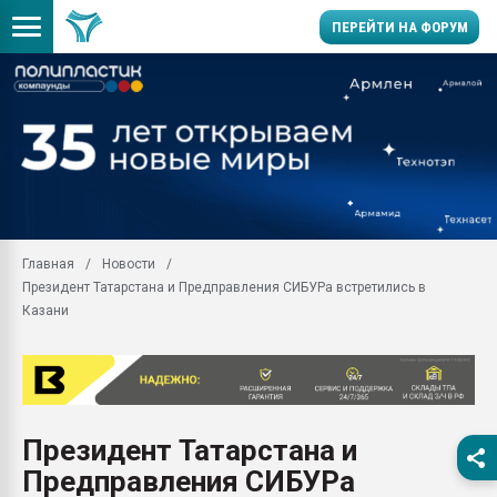
ПЕРЕЙТИ НА ФОРУМ
Продажа готового бизн
производство SPC лам
цикла
29.07.2026 ФРП помог 
заводу пластмасс" зах
ППЭ
Главная
Новости
Помощь в подборе мат
Президент Татарстана и Предправления СИБУРа встретились в
Вакуум-формовочные 
Казани
ближайшее подмосковье
Подмосковье, Москва
28.07.2026 Автоматиза
первый план в перераб
пластмасс
Президент Татарстана и
28.07.2026 "Техноникол
Предправления СИБУРа
ситуацией на строител