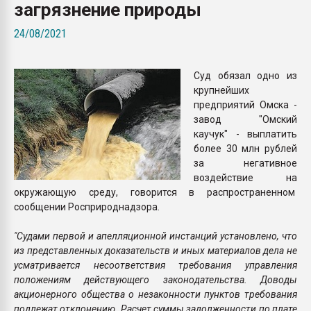
загрязнение природы
Всё, что касается выду
бутылок
24/08/2021
ПЕРЕЙТИ НА 
Суд обязал одно из
крупнейших
предприятий Омска -
завод "Омский
каучук" - выплатить
более 30 млн рублей
за негативное
воздействие на
окружающую среду, говорится в распространенном
сообщении Росприроднадзора.
"Судами первой и апелляционной инстанций установлено, что
из представленных доказательств и иных материалов дела не
усматривается несоответствия требования управления
положениям действующего законодательства. Доводы
акционерного общества о незаконности пунктов требования
подлежат отклонению. Расчет суммы задолженности по плате