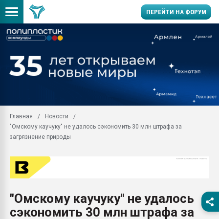
ПЕРЕЙТИ НА ФОРУМ
Продажа готового бизн
производство SPC лам
цикла
29.07.2026 ФРП помог 
заводу пластмасс" зах
ППЭ
Главная
Новости
Помощь в подборе мат
"Омскому каучуку" не удалось сэкономить 30 млн штрафа за
Вакуум-формовочные 
загрязнение природы
ближайшее подмосковье
Подмосковье, Москва
28.07.2026 Автоматиза
первый план в перераб
пластмасс
"Омскому каучуку" не удалось
28.07.2026 "Техноникол
сэкономить 30 млн штрафа за
ситуацией на строител