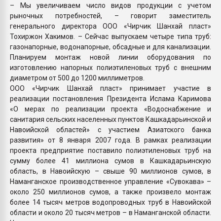
– Мы увеличиваем число видов продукции с учетом
рыночных потребностей, – говорит заместитель
генерального директора ООО «Чирчик Шанхай пласт»
Тохиржон Хакимов. – Сейчас выпускаем четыре типа труб:
газонапорные, водонапорные, обсадные и для канализации.
Планируем монтаж новой линии оборудования по
изготовлению напорных полиэтиленовых труб с внешним
диаметром от 500 до 1200 миллиметров.
ООО «Чирчик Шанхай пласт» принимает участие в
реализации постановления Президента Ислама Каримова
«О мерах по реализации проекта «Водоснабжение и
санитария сельских населенных пунктов Кашкадарьинской и
Навоийской областей» с участием Азиатского банка
развития» от 8 января 2007 года. В рамках реализации
проекта предприятие поставило полиэтиленовых труб на
сумму более 41 миллиона сумов в Кашкадарьинскую
область, в Навоийскую – свыше 90 миллионов сумов, в
Наманганское производственное управление «Сувокава» –
около 250 миллионов сумов, а также произвело монтаж
более 14 тысяч метров водопроводных труб в Навоийской
области и около 20 тысяч метров – в Наманганской области.