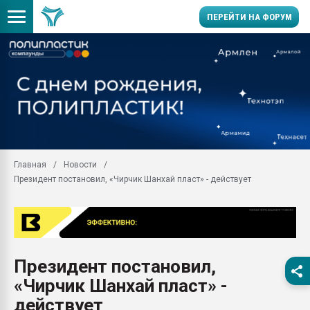
ПЕРЕЙТИ НА ФОРУМ
Продажа готового бизн
производство SPC лам
цикла
29.07.2026 ФРП помог 
заводу пластмасс" зах
ППЭ
Главная
Новости
Помощь в подборе мат
Президент постановил, «Чирчик Шанхай пласт» - действует
Вакуум-формовочные 
ближайшее подмосковье
Подмосковье, Москва
28.07.2026 Автоматиза
первый план в перераб
Президент постановил,
пластмасс
«Чирчик Шанхай пласт» -
28.07.2026 "Техноникол
ситуацией на строител
действует