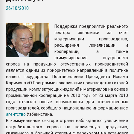
Всё, что касается выду
26/10/2010
бутылок
Поддержка предприятий реального
ПЕРЕЙТИ НА 
сектора экономики за счет
модернизации производства,
расширения локализации и
кооперации, а также
стимулирование внутреннего
спроса на продукцию отечественных производителей
является одним из приоритетных направлений в политике
нашего государства. Постановление Президента Ислама
Каримова «О Программе локализации производства готовой
продукции, комплектующих изделий и материалов на основе
промышленной кооперации на 2010 год» от 23 марта 2010
года открыло новые возможности для отечественных
производителей, сообщило национальное информационное
агентство
Узбекистана.
В коммунальном секторе страны наблюдается увеличение
потребительского спроса на полимерную продукцию,
связанного в большой степени с переходом на установку