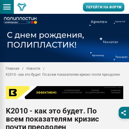
ПЕРЕЙТИ НА ФОРУМ
Продажа готового бизн
производство SPC лам
цикла
29.07.2026 ФРП помог 
заводу пластмасс" зах
ППЭ
Главная
Новости
Помощь в подборе мат
K2010 - как это будет. По всем показателям кризис почти преодолен
Вакуум-формовочные 
ближайшее подмосковье
Подмосковье, Москва
28.07.2026 Автоматиза
первый план в перераб
K2010 - как это будет. По
пластмасс
всем показателям кризис
28.07.2026 "Техноникол
ситуацией на строител
почти преодолен