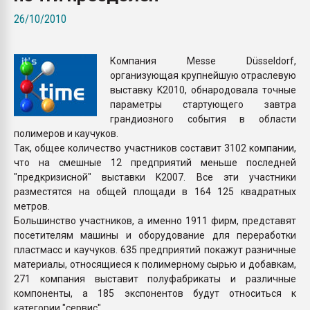
Всё, что касается выду
26/10/2010
бутылок
Компания Messe Düsseldorf,
ПЕРЕЙТИ НА 
организующая крупнейшую отраслевую
выставку K2010, обнародовала точные
параметры стартующего завтра
грандиозного события в области
полимеров и каучуков.
Так, общее количество участников составит 3102 компании,
что на смешные 12 предприятий меньше последней
"предкризисной" выставки K2007. Все эти участники
разместятся на общей площади в 164 125 квадратных
метров.
Большинство участников, а именно 1911 фирм, представят
посетителям машины и оборудование для переработки
пластмасс и каучуков. 635 предприятий покажут разничные
материалы, относящиеся к полимерному сырью и добавкам,
271 компания выставит полуфабрикаты и различные
компоненты, а 185 экспонентов будут относиться к
категории "сервис".