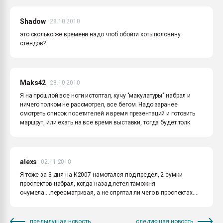
Shadow
28.10.2010
это сколько же времени надо чтоб обойти хоть половину
стендов?
Maks42
28.10.2010
Я на прошлой все ноги истоптал, кучу "макулатуры" набрал и
ничего толком не рассмотрел, все бегом. Надо заранее
смотреть список посетителей и время презентаций и готовить
маршрут, или ехать на все время выставки, тогда будет толк.
alexs
02.11.2010
Я тоже за 3 дня на К2007 намотался под предел, 2 сумки
проспектов набрал, когда назад летел таможня
очумела....пересматривая, а не спрятал ли чего в проспектах....
предыдущая новость
следующая новость