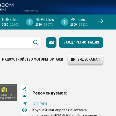
HDPE film
HDPE blow
PP hомо
2080
25,96%
2310
28,57%
2300
25,22%
ВХОД / РЕГИСТРАЦИЯ
ТРУДОУСТРОЙСТВО
ФОТОРЕПОРТАЖИ
ВИДЕОКАНАЛ
Рекомендуемое:
17/04/2026
Крупнейшая мировая выставка
пластмасс CHINAPLAS 2026 открывается