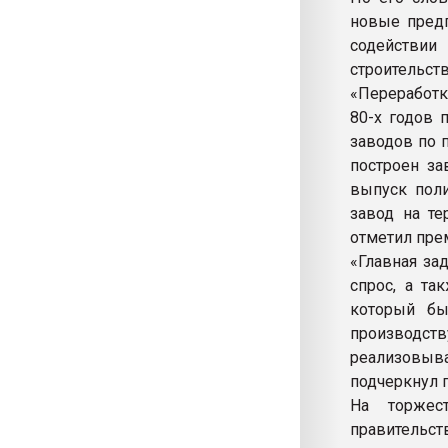
новые предп
содействии
строительств
«Переработк
80-х годов 
заводов по 
построен за
выпуск поли
завод на те
отметил пре
«Главная за
спрос, а та
который бы
производс
реализовыв
подчеркнул 
На торжес
правительс