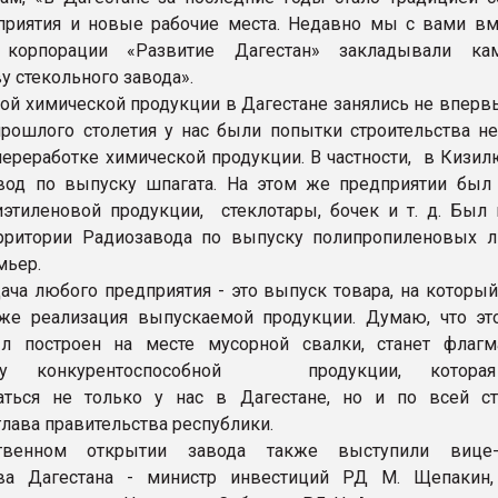
риятия и новые рабочие места. Недавно мы с вами вм
 корпорации «Развитие Дагестан» закладывали ка
у стекольного завода».
ой химической продукции в Дагестане занялись не впервы
прошлого столетия у нас были попытки строительства н
переработке химической продукции. В частности, в Кизил
вод по выпуску шпагата. На этом же предприятии был
этиленовой продукции, стеклотары, бочек и т. д. Был 
рритории Радиозавода по выпуску полипропиленовых ли
мьер.
дача любого предприятия - это выпуск товара, на которы
кже реализация выпускаемой продукции. Думаю, что это
л построен на месте мусорной свалки, станет флаг
тву конкурентоспособной продукции, котора
аться не только у нас в Дагестане, но и по всей ст
глава правительства республики.
твенном открытии завода также выступили вице-
тва Дагестана - министр инвестиций РД М. Щепакин