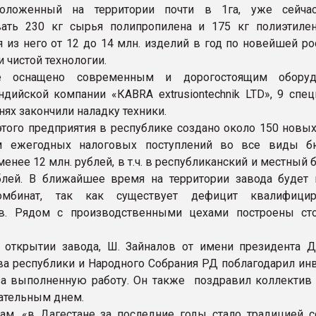
положенный на территории почти в 1га, уже сейча
ать 230 кг сырья полипропилена и 175 кг полиэтилен
я из него от 12 до 14 млн. изделий в год по новейшей р
 чистой технологии.
ие оснащено современным и дорогостоящим оборуд
ндийской компании «КАВRА ехtrusiontechnik LTD», 9 спец
нях закончили наладку техники.
этого предприятия в республике создано около 150 новых
м ежегодных налоговых поступлений во все виды б
менее 12 млн. рублей, в т.ч. в республиканский и местны
блей. В ближайшее время на территории завода будет 
омбинат, так как существует дефицит квалифицир
ов. Рядом с производственными цехами построены ст
 открытии завода, Ш. Зайналов от имени президента Да
ва республики и Народного Собрания РД поблагодарил инв
за выполненную работу. Он также поздравил коллектив 
ательным днем.
ам, «в Дагестане за последние годы стало традицией с