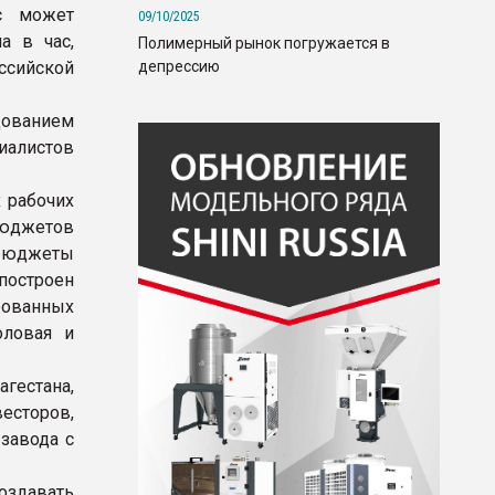
с может
09/10/2025
а в час,
Полимерный рынок погружается в
депрессию
оссийской
ованием
иалистов
 рабочих
юджетов
й бюджеты
построен
ованных
оловая и
гестана,
есторов,
завода с
оздавать