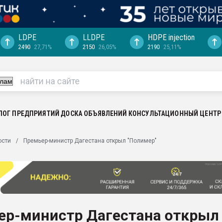
LDPE
LLDPE
HDPE injection
2490
27,71%
2150
26,05%
2190
25,11%
ериала
машины:
, с.-в.
ция выходит на
отке
ЛОГ ПРЕДПРИЯТИЙ
ДОСКА ОБЪЯВЛЕНИЙ
КОНСУЛЬТАЦИОННЫЙ ЦЕНТР
ь" довольна
ости
Премьер-министр Дагестана открыл "Полимер"
ьном рынке
ва ПЭТ
пуансона для
я
ер-министр Дагестана открыл
зиция
ластика