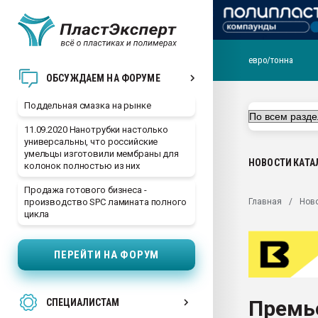
евро/тонна
Помощь в подборе мат
ОБСУЖДАЕМ НА ФОРУМЕ
Вакуум-формовочные 
Поддельная смазка на рынке
ближайшее подмосковье
Подмосковье, Москва
11.09.2020 Нанотрубки настолько
универсальны, что российские
28.07.2026 Автоматиза
умельцы изготовили мембраны для
первый план в перераб
НОВОСТИ
КАТА
колонок полностью из них
пластмасс
Продажа готового бизнеса -
28.07.2026 "Техноникол
Главная
Нов
производство SPC ламината полного
ситуацией на строител
цикла
Всё, что касается выду
бутылок
ПЕРЕЙТИ НА ФОРУМ
Материал поверхности 
вакуумного формовани
Премь
СПЕЦИАЛИСТАМ
Продам отходы Компо
поликарбоната и АБС-п