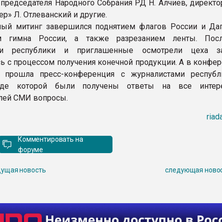
 председателя Народного Собрания РД Н. Алчиев, директо
р» Л. Отлеванский и другие.
ый митинг завершился поднятием флагов России и Даг
м гимна России, а также разрезанием ленты. Посл
ели республики и приглашенные осмотрели цеха з
ь с процессом получения конечной продукции. А в конфер
я прошла пресс-конференция с журналистами республ
де которой были получены ответы на все интер
лей СМИ вопросы.
riad
Комментировать на
форуме
ущая новость
следующая ново