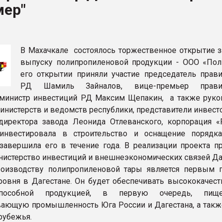
мер"
рный цвет
ФОРУМ
В Махачкале состоялось торжественное открытие з
выпуску полипропиленовой продукции - ООО «Пол
его открытии приняли участие председатель прави
РД Шамиль Зайналов, вице-премьер правит
 министр инвестиций РД Максим Щепакин, а также руко
инистерств и ведомств республики, представители инвест
иректора завода Леонида Отлеванского, корпорация «
 инвестировала в строительство и оснащение порядк
завершила его в течение года. В реализации проекта п
инистерство инвестиций и внешнеэкономических связей Да
роизводству полипропиленовой тары является первым 
ровня в Дагестане. Он будет обеспечивать высококачест
оспособной продукцией, в первую очередь, пи
ающую промышленность Юга России и Дагестана, а такж
рубежья.