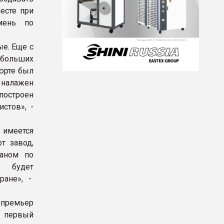
есте при
мень по
е. Еще с
ебольших
юрте был
 налажен
построен
стов», -
й имеется
т завод,
маном по
я будет
ране», -
премьер
, первый