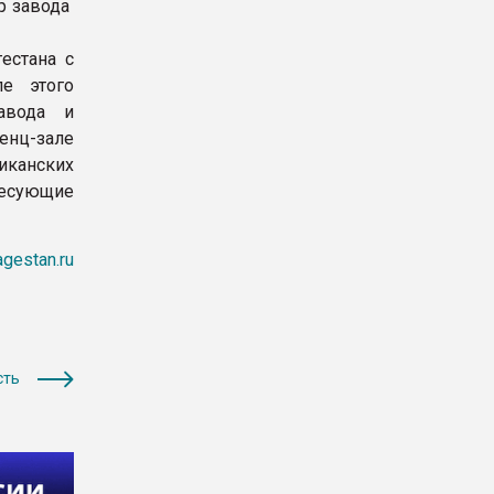
р завода
естана с
е этого
авода и
енц-зале
иканских
есующие
agestan.ru
сть