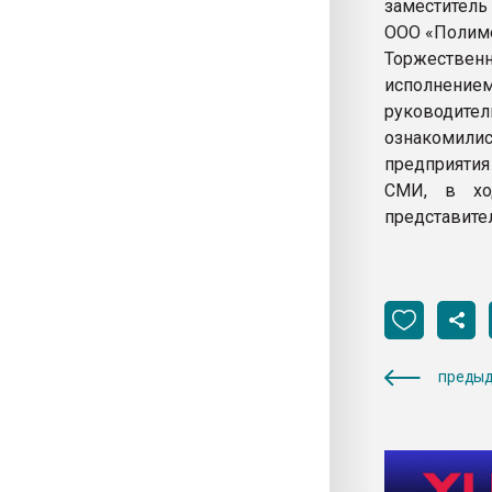
заместитель
ООО «Полиме
Торжественн
исполнение
руководит
ознакомилис
предприяти
СМИ, в хо
представите
предыд