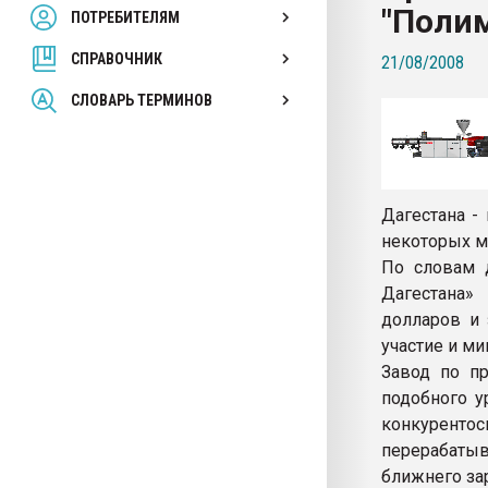
"Поли
ПОТРЕБИТЕЛЯМ
Armaloy PC/ABS-1IM че
СПРАВОЧНИК
21/08/2008
ПЕРЕЙТИ НА 
СЛОВАРЬ ТЕРМИНОВ
Дагестана -
некоторых м
По словам д
Дагестана»
долларов и 
участие и м
Завод по п
подобного у
конкурент
перерабатыв
ближнего за