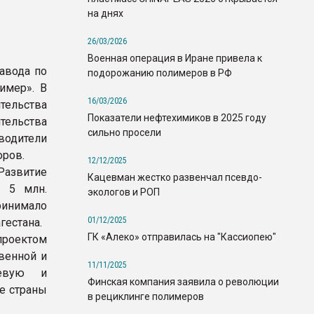
на днях
26/03/2026
Военная операция в Иране привела к
авода по
подорожанию полимеров в РФ
имер». В
16/03/2026
тельства
Показатели нефтехимиков в 2025 году
ельства
сильно просели
водители
оров.
12/12/2025
Развитие
Кацевман жестко развенчал псевдо-
а 5 млн.
экологов и РОП
ринимало
01/12/2025
гестана.
ГК «Алеко» отправилась на "Кассиопею"
проектом
венной и
11/11/2025
щевую и
Финская компания заявила о революции
е страны
в рециклинге полимеров