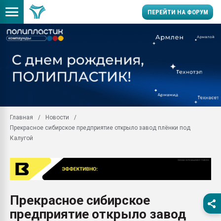
ПЕРЕЙТИ НА ФОРУМ
Продажа готового бизн
производство SPC лам
цикла
29.07.2026 ФРП помог 
заводу пластмасс" зах
ППЭ
Главная
Новости
Помощь в подборе мат
Прекрасное сибирское предприятие открыло завод плёнки под
Вакуум-формовочные 
Калугой
ближайшее подмосковье
Подмосковье, Москва
28.07.2026 Автоматиза
первый план в перераб
пластмасс
Прекрасное сибирское
28.07.2026 "Техноникол
предприятие открыло завод
ситуацией на строител