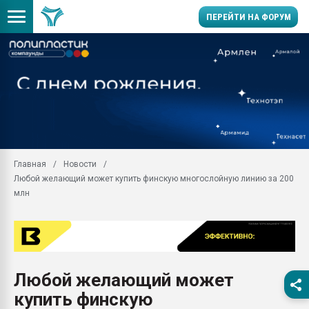
ПЕРЕЙТИ НА ФОРУМ
Продажа готового бизн
производство SPC лам
цикла
29.07.2026 ФРП помог 
заводу пластмасс" зах
ППЭ
Главная
Новости
Помощь в подборе мат
Любой желающий может купить финскую многослойную линию за 200
Вакуум-формовочные 
млн
ближайшее подмосковье
Подмосковье, Москва
28.07.2026 Автоматиза
первый план в перераб
пластмасс
Любой желающий может
28.07.2026 "Техноникол
купить финскую
ситуацией на строител