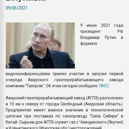
Всё, что касается выду
09/06/2021
бутылок
9 июня 2021 года
ПЕРЕЙТИ НА 
президент РФ
Владимир Путин в
формате
видеоконференцсвязи принял участие в запуске первой
очереди Амурского газоперерабатывающего завода
компании "Газпром". Об этом сегодня сообщило
ТАСС
.
Амурский газоперерабатывающий завод (АГПЗ) расположен
в 15 км к северу от города Свободный (Амурская область).
Предприятие имеет важное значение в технологической
цепочке при поставках по газопроводу "Сила Сибири" в
Китай. Сырьем для АГПЗ служит газ с Чаяндинского (Якутия)
и Ковыктинского (Иркутская обл.) месторождений.