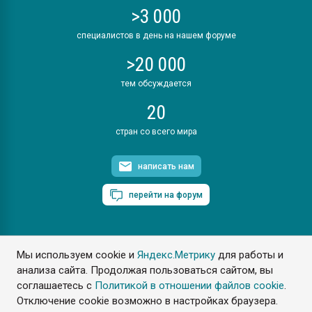
>3 000
специалистов в день на нашем форуме
>20 000
тем обсуждается
20
стран со всего мира
написать нам
перейти на форум
Мы используем cookie и
Яндекс.Метрику
для работы и
ПластЭксперт © 2006. Все права защищены
анализа сайта. Продолжая пользоваться сайтом, вы
Разрешается копирование материалов сайта с обязательной
ссылкой на www.e-plastic.ru
соглашаетесь с
Политикой в отношении файлов cookie
.
Отключение cookie возможно в настройках браузера.
Разработка сайта