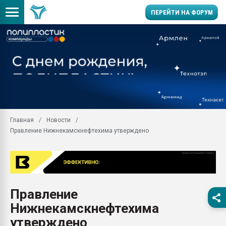
ПЕРЕЙТИ НА ФОРУМ
Помощь в подборе мат
Вакуум-формовочные 
ближайшее подмосковье
Подмосковье, Москва
28.07.2026 Автоматиза
первый план в перераб
Главная
Новости
пластмасс
Правление Нижнекамскнефтехима утверждено
28.07.2026 "Техноникол
ситуацией на строител
Всё, что касается выду
бутылок
Правление
Материал поверхности 
вакуумного формовани
Нижнекамскнефтехима
Продам отходы Компо
утверждено
поликарбоната и АБС-п