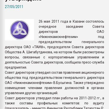
Armaloy PC/ABS-1IM че
27/05/2011
ПЕРЕЙТИ НА 
26 мая 2011 года в Казани состоялось
очередное заседание Совета
директоров ОАО
«Нижнекамскнефтехим» под
председательством генерального
директора ОАО «ТАИФ», председателя Совета директоров
Общества А. Шигабутдинова, на котором были рассмотрены
вопросы, связанные с корпоративным управлением и
деятельностью Совета директоров, сообщила пресс-служба
предприятия.
Совет директоров утвердил состав правления акционерного
общества под председательством генерального директора
ОАО «Нижнекамскнефтехим» В.Бусыгина. Также утверждено
совмещение членами правления должностей в органах
управления других организаций.
Совет директоров утвердил план работы на 2011-2012 гг., а
также составы профильных комитетов: по аудиту
(председатель - министр финансов Республики Татарстан Р.