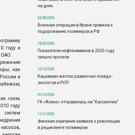
на днях
26/03/2026
Военная операция в Иране привела к
подорожанию полимеров в РФ
грамму
16/03/2026
0 году и
Показатели нефтехимиков в 2025 году
 ОАО.
сильно просели
ережения
оры, как
12/12/2025
Кацевман жестко развенчал псевдо-
 России и
экологов и РОП
рубежом,
01/12/2025
их схем,
ГК «Алеко» отправилась на "Кассиопею"
010 году
 систем
11/11/2025
едрения
Финская компания заявила о революции
асосов,
в рециклинге полимеров
 энергии