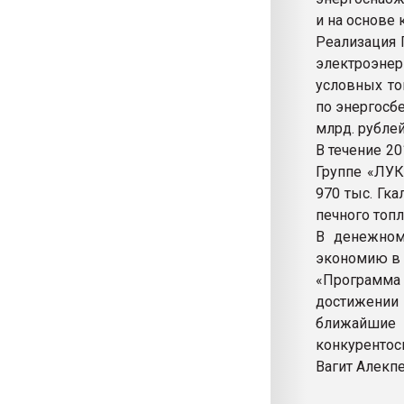
и на основе
Реализация 
электроэнерг
условных то
по энергосб
млрд. рублей
В течение 2
Группе «ЛУК
970 тыс. Гка
печного топл
В денежном
экономию в 
«Программа 
достижении 
ближайш
конкурентос
Вагит Алекп