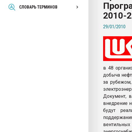
Прогр
Всё, что касается выду
СЛОВАРЬ ТЕРМИНОВ
бутылок
2010-
29/01/2010
ПЕРЕЙТИ НА 
в 48 органи
добыча нефти
за рубежом,
электроэнерг
Документ, в
внедрение н
будут реал
поддержан
вентильн
энергоснабж