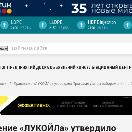
LDPE
LLDPE
HDPE injection
2490
27,71%
2150
26,05%
2190
25,11%
еса -
ината полного
"Ижевскому
ватить рынок
ЛОГ ПРЕДПРИЯТИЙ
ДОСКА ОБЪЯВЛЕНИЙ
КОНСУЛЬТАЦИОННЫЙ ЦЕНТР
ериала
машины:
ости
Правление «ЛУКОЙЛа» утвердило Программу энергосбережения на 
, с.-в.
ция выходит на
отке
ь" довольна
ение «ЛУКОЙЛа» утвердило
ьном рынке