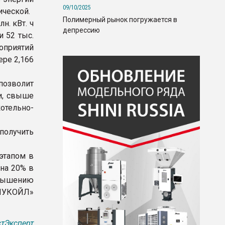
09/10/2025
ической.
Полимерный рынок погружается в
н. кВт. ч
депрессию
и 52 тыс.
роприятий
ре 2,166
позволит
и, свыше
котельно-
получить
этапом в
на 20% в
ышению
«ЛУКОЙЛ»
тЭксперт