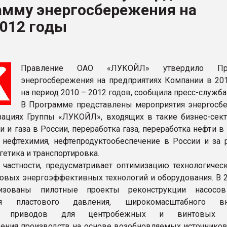
амму энергосбережения на
ва ПЭТ
2012 годы
ФОРУМ
Правление ОАО «ЛУКОЙЛ» утвердило Про
энергосбережения на предприятиях Компании в 201
на период 2010 – 2012 годов, сообщила пресс-служба
В Программе представлены мероприятия энергосб
зациях Группы «ЛУКОЙЛ», входящих в такие бизнес-сект
 и газа в России, переработка газа, переработка нефти в
 нефтехимия, нефтепродуктообеспечение в России и за 
етика и транспортировка.
 частности, предусматривает оптимизацию технологическ
овых энергоэффективных технологий и оборудования. В 2
изованы пилотные проекты реконструкции насосов
ия пластового давления, широкомасштабного вн
ых приводов для центробежных и винтовых н
ения производств на основе возобновляемых источников