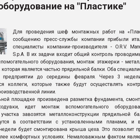
оборудование на "Пластике"
я
ФОРУМ
Для проведения шеф монтажных работ на «Пла
сообщению пресс-службы компании прибыли ита
специалисты компании-производителя - O.R.V. Manu
S.p.A. В их задачи входит общий контроль проводим
спомогательного оборудования, монтаж этажерки - метал
 которая является частью прядильной балки. Оба специали
а предприятии до середины февраля. Через 3 неде
тся коллеги, которые также будут осуществлять конт
оизводственной линии.
ьной площадке произведена разметка фундамента, смон
одувки, идет монтаж вспомогательного оборудова
участка завозятся металлоконструкции прядильной ба
утся в соответствии с установленными планами, и 
едели будет смонтирована крыша цеха. Это позволит п
лее комфортных условиях. Немаловажным фактом являет