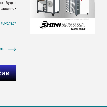
но будет
шленно-
тЭксперт
сть