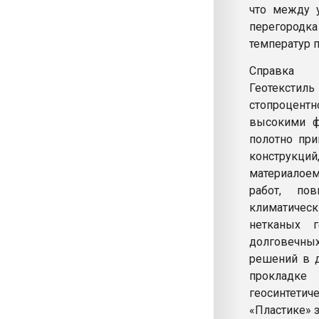
что между у
перегородка
температур 
Справка
Геотекстил
стопроцентн
высокими фи
полотно пр
конструкци
материалоем
работ, по
климатическ
нетканых г
долговечны
решений в д
прокладке 
геосинтети
«Пластике» з