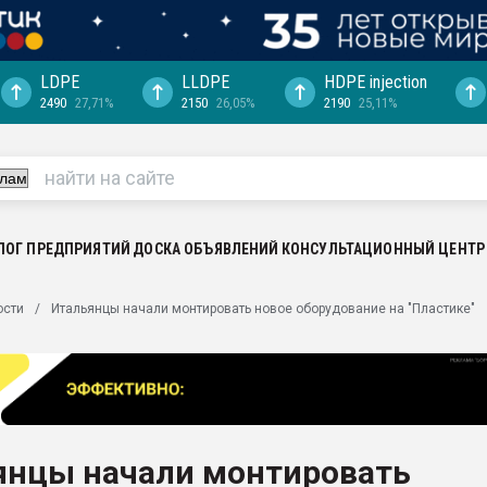
LDPE
LLDPE
HDPE injection
2490
27,71%
2150
26,05%
2190
25,11%
"Ижевскому
ватить рынок
ериала
машины:
, с.-в.
ЛОГ ПРЕДПРИЯТИЙ
ДОСКА ОБЪЯВЛЕНИЙ
КОНСУЛЬТАЦИОННЫЙ ЦЕНТР
ция выходит на
ости
Итальянцы начали монтировать новое оборудование на "Пластике"
отке
ь" довольна
ьном рынке
ва ПЭТ
янцы начали монтировать
пуансона для