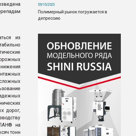
озведена
09/10/2025
ерепадам
Полимерный рынок погружается в
депрессию
аться из
стабильно
тические
дорожных
нижения
онтажных
сложных
ьзование
адежных
ических
х дорог,
зводству
АЛАН® на
ысяч тонн