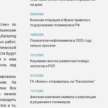
на днях
26/03/2026
Военная операция в Иране привела к
стик» по
подорожанию полимеров в РФ
льянские
16/03/2026
facturing
Показатели нефтехимиков в 2025 году
ых работ,
сильно просели
лической
ста будут
12/12/2025
ли к ним
Кацевман жестко развенчал псевдо-
роль над
экологов и РОП
01/12/2025
тированы
ГК «Алеко» отправилась на "Кассиопею"
ния. На
лки. Все
11/11/2025
в начале
Финская компания заявила о революции
роводить
в рециклинге полимеров
ся и то,