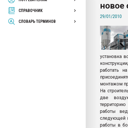
новое 
вакуумного формовани
СПРАВОЧНИК
29/01/2010
ПЕРЕЙТИ НА 
СЛОВАРЬ ТЕРМИНОВ
установка в
конструкции,
работать н
присоединя
монтажом пр
На строител
две воздух
территорию 
работы вед
следующей н
работы в бо