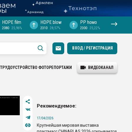
HDPE film
HDPE blow
PP hомо
2080
25,96%
2310
28,57%
2300
25,22%
ВХОД / РЕГИСТРАЦИЯ
ТРУДОУСТРОЙСТВО
ФОТОРЕПОРТАЖИ
ВИДЕОКАНАЛ
Рекомендуемое:
17/04/2026
Крупнейшая мировая выставка
пластмасс CHINAPLAS 2026 открывается