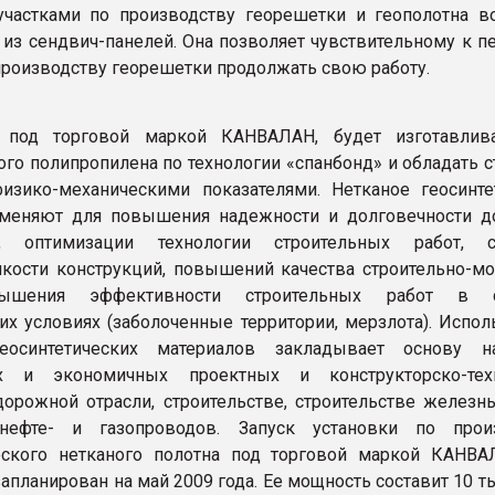
частками по производству георешетки и геополотна в
 из сендвич-панелей. Она позволяет чувствительному к п
производству георешетки продолжать свою работу.
ь под торговой маркой КАНВАЛАН, будет изготавлив
ого полипропилена по технологии «спанбонд» и обладать 
зико-механическими показателями. Нетканое геосинте
именяют для повышения надежности и долговечности 
й, оптимизации технологии строительных работ, с
кости конструкций, повышений качества строительно-м
вышения эффективности строительных работ в 
их условиях (заболоченные территории, мерзлота). Испол
еосинтетических материалов закладывает основу н
х и экономичных проектных и конструкторско-техн
орожной отрасли, строительстве, строительстве железны
нефте- и газопроводов. Запуск установки по прои
ческого нетканого полотна под торговой маркой КАНВ
апланирован на май 2009 года. Ее мощность составит 10 т