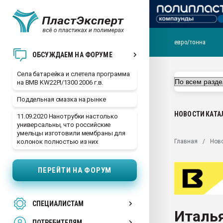
евро/тонна
29.07.2026 ФРП помог 
ОБСУЖДАЕМ НА ФОРУМЕ
заводу пластмасс" зах
ППЭ
Села батарейка и слетела программа
на BMB KW22PI/1300 2006 г.в.
Помощь в подборе мат
Поддельная смазка на рынке
Вакуум-формовочные 
ближайшее подмосковье
НОВОСТИ
КАТА
11.09.2020 Нанотрубки настолько
Подмосковье, Москва
универсальны, что российские
умельцы изготовили мембраны для
28.07.2026 Автоматиза
Главная
Нов
колонок полностью из них
первый план в перераб
пластмасс
ПЕРЕЙТИ НА ФОРУМ
28.07.2026 "Техноникол
ситуацией на строител
Всё, что касается выду
СПЕЦИАЛИСТАМ
бутылок
Италь
ПОТРЕБИТЕЛЯМ
Материал поверхности 