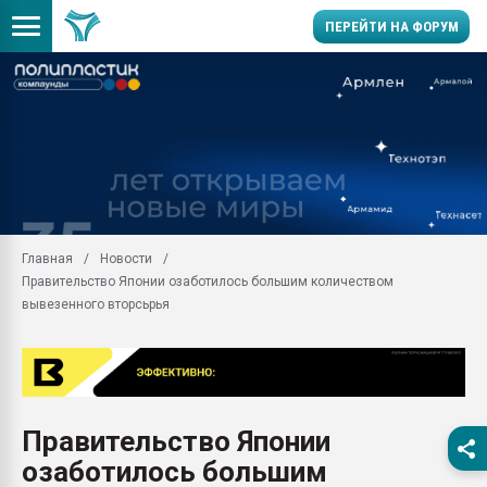
ПЕРЕЙТИ НА ФОРУМ
Продажа готового бизн
производство SPC лам
цикла
29.07.2026 ФРП помог 
заводу пластмасс" зах
ППЭ
Главная
Новости
Помощь в подборе мат
Правительство Японии озаботилось большим количеством
Вакуум-формовочные 
вывезенного вторсьрья
ближайшее подмосковье
Подмосковье, Москва
28.07.2026 Автоматиза
первый план в перераб
пластмасс
Правительство Японии
28.07.2026 "Техноникол
озаботилось большим
ситуацией на строител