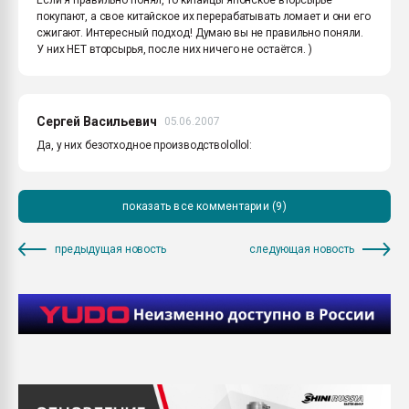
покупают, а свое китайское их перерабатывать ломает и они его
сжигают. Интересный подход! Думаю вы не правильно поняли.
У них НЕТ вторсырья, после них ничего не остаётся. )
Сергей Васильевич
05.06.2007
Да, у них безотходное производствоlollol:
показать все комментарии (9)
предыдущая новость
следующая новость