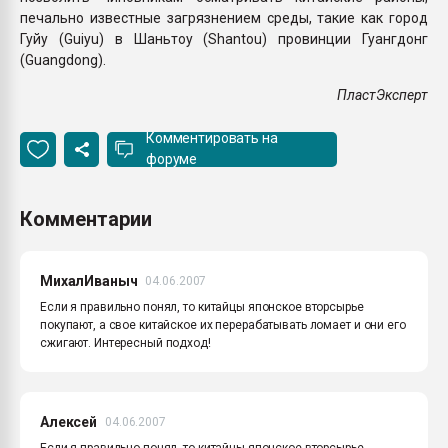
печально известные загрязнением среды, такие как город
Гуйу (Guiyu) в Шаньтоу (Shantou) провинции Гуангдонг
(Guangdong).
ПластЭксперт
Комментировать на
форуме
Комментарии
МихалИваныч
04.06.2007
Если я правильно понял, то китайцы японское вторсырье
покупают, а свое китайское их перерабатывать ломает и они его
сжигают. Интересный подход!
Алексей
04.06.2007
Если я правильно понял, то китайцы японское вторсырье