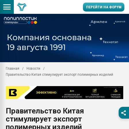
ПЕРЕЙТИ НА ФОРУМ
Продажа готового бизн
производство SPC лам
цикла
29.07.2026 ФРП помог 
заводу пластмасс" зах
ППЭ
Главная
Новости
Помощь в подборе мат
Правительство Китая стимулирует экспорт полимерных изделий
Вакуум-формовочные 
ближайшее подмосковье
Подмосковье, Москва
28.07.2026 Автоматиза
первый план в перераб
Правительство Китая
пластмасс
стимулирует экспорт
28.07.2026 "Техноникол
ситуацией на строител
полимерных изделий