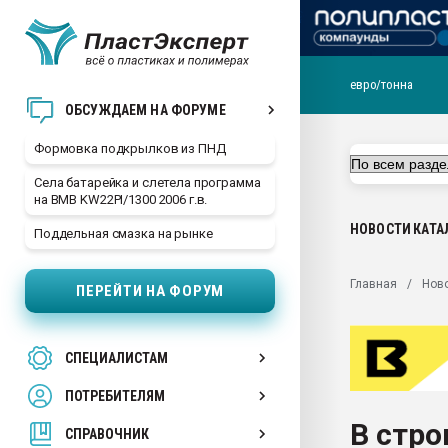
евро/тонна
Продажа готового бизн
ОБСУЖДАЕМ НА ФОРУМЕ
производство SPC лам
цикла
Формовка подкрылков из ПНД
29.07.2026 ФРП помог 
Села батарейка и слетела программа
заводу пластмасс" зах
на BMB KW22PI/1300 2006 г.в.
ППЭ
НОВОСТИ
КАТА
Поддельная смазка на рынке
Помощь в подборе мат
Вакуум-формовочные 
Главная
Нов
ПЕРЕЙТИ НА ФОРУМ
ближайшее подмосковье
Подмосковье, Москва
28.07.2026 Автоматиза
СПЕЦИАЛИСТАМ
первый план в перераб
пластмасс
ПОТРЕБИТЕЛЯМ
28.07.2026 "Техноникол
В стро
ситуацией на строител
СПРАВОЧНИК