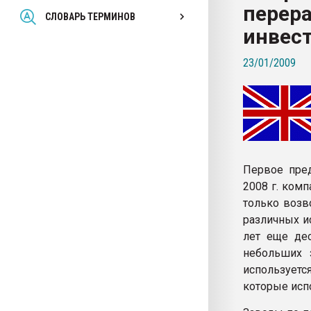
перер
Всё, что касается выду
СЛОВАРЬ ТЕРМИНОВ
бутылок
инвес
23/01/2009
ПЕРЕЙТИ НА 
Первое пред
2008 г. комп
только возв
различных и
лет еще дес
небольших 
используетс
которые исп