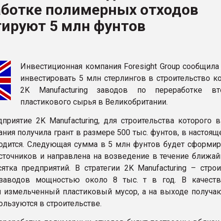
аботке полимерных отходов
ва ПЭТ
тируют 5 млн фунтов
ФОРУМ
Инвестиционная компания Foresight Group сообщила
инвестировать 5 млн стерлингов в строительство к
2K Manufacturing заводов по переработке вт
пластикового сырья в Великобритании.
приятие 2K Manufacturing, для строительства которого в
ания получила грант в размере 500 тыс. фунтов, в настоя
одится. Следующая сумма в 5 млн фунтов будет сформир
сточников и направлена на возведение в течение ближай
ятка предприятий. В стратегии 2K Manufacturing – строи
заводов мощностью около 8 тыс. т в год. В качест
я измельченный пластиковый мусор, а на выходе получаю
ользуются в строительстве.