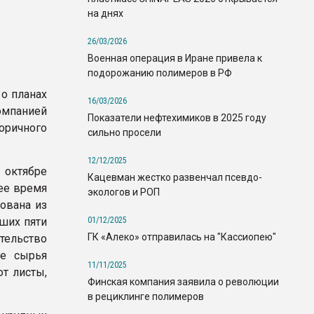
на днях
26/03/2026
Военная операция в Иране привела к
подорожанию полимеров в РФ
 о планах
16/03/2026
омпанией
Показатели нефтехимиков в 2025 году
оричного
сильно просели
12/12/2025
 октябре
Кацевман жестко развенчал псевдо-
щее время
экологов и РОП
ована из
01/12/2025
ших пяти
ГК «Алеко» отправилась на "Кассиопею"
тельство
ве сырья
11/11/2025
т листы,
Финская компания заявила о революции
в рециклинге полимеров