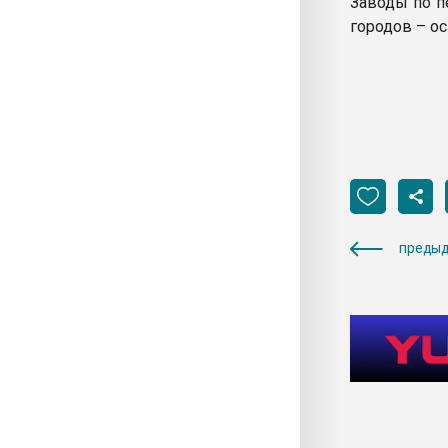
Заводы по п
городов – о
предыд