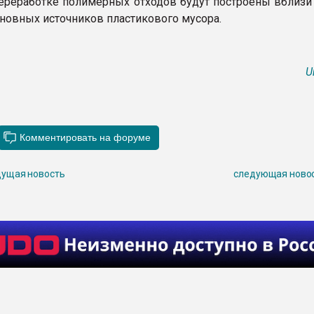
ереработке полимерных отходов будут построены вблизи
сновных источников пластикового мусора.
U
ущая новость
следующая ново