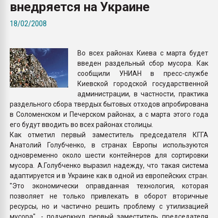
внедряется на Украине
Всё, что касается выду
бутылок
18/02/2008
ПЕРЕЙТИ НА 
Во всех районах Киева с марта будет
введен раздельный сбор мусора. Как
сообщили УНИАН в пресс-службе
Киевской городской государственной
администрации, в частности, практика
раздельного сбора твердых бытовых отходов апробирована
в Соломенском и Печерском районах, а с марта этого года
его будут вводить во всех районах столицы.
Как отметил первый заместитель председателя КГГА
Анатолий Голубченко, в странах Европы используются
одновременно около шести контейнеров для сортировки
мусора. А.Голубченко выразил надежду, что такая система
адаптируется и в Украине как в одной из европейских стран.
"Это экономически оправданная технология, которая
позволяет не только привлекать в оборот вторичные
ресурсы, но и частично решить проблему с утилизацией
мусора", - подчеркнул первый заместитель председателя