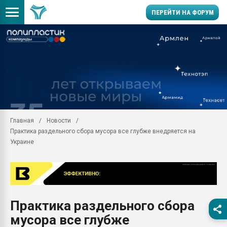
ПЕРЕЙТИ НА ФОРУМ
Продажа готового бизн
производство SPC лам
цикла
29.07.2026 ФРП помог 
заводу пластмасс" зах
ППЭ
Главная
Новости
Помощь в подборе мат
Практика раздельного сбора мусора все глубже внедряется на
Вакуум-формовочные 
Украине
ближайшее подмосковье
Подмосковье, Москва
28.07.2026 Автоматиза
первый план в перераб
пластмасс
Практика раздельного сбора
28.07.2026 "Техноникол
мусора все глубже
ситуацией на строител