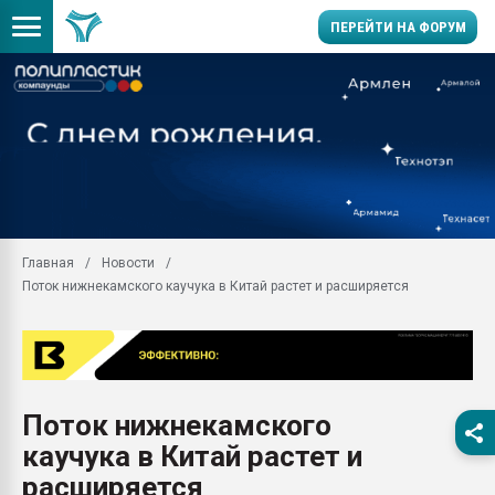
ПЕРЕЙТИ НА ФОРУМ
Продажа готового бизн
производство SPC лам
цикла
29.07.2026 ФРП помог 
заводу пластмасс" зах
ППЭ
Главная
Новости
Помощь в подборе мат
Поток нижнекамского каучука в Китай растет и расширяется
Вакуум-формовочные 
ближайшее подмосковье
Подмосковье, Москва
28.07.2026 Автоматиза
первый план в перераб
Поток нижнекамского
пластмасс
каучука в Китай растет и
28.07.2026 "Техноникол
ситуацией на строител
расширяется