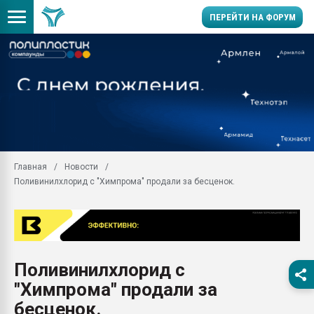
ПЕРЕЙТИ НА ФОРУМ
Помощь в подборе мат
Вакуум-формовочные 
ближайшее подмосковье
Подмосковье, Москва
28.07.2026 Автоматиза
первый план в перераб
Главная
Новости
пластмасс
Поливинилхлорид с "Химпрома" продали за бесценок.
28.07.2026 "Техноникол
ситуацией на строител
Всё, что касается выду
бутылок
Поливинилхлорид с
Материал поверхности 
вакуумного формовани
"Химпрома" продали за
Продам отходы Компо
бесценок.
поликарбоната и АБС-п