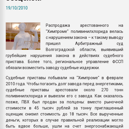
Armaloy PC/ABS-1IM че
19/10/2010
ПЕРЕЙТИ НА 
Распродажа арестованного на
"Химпроме" поливинилхлорида велась
с нарушением закона – к такому выводу
пришел Арбитражный суд
Волгоградской области, выявивший
грубейшие нарушения закона в действиях судебного
пристава. Более того, региональное управление ФССП
обязали возместить заводу судебные издержки.
Судебные приставы побывали на "Химпроме" в феврале
2010 года. Чтобы погасить долг завода перед энергетиками,
судебные приставы арестовали около 270 тонн
поливинилхлорида и вывезли его с завода. Как оказалось
позже, ПВХ был продан за полцены: вместо рыночной
стоимости в 45 тысяч рублей за тонну приглашенный
оценщик снизил стоимость до 18 тысяч. Все вырученные
деньги, которых в случае правильной реализации могло
быть вдвое больше, ушли на счет энергоснабжающей