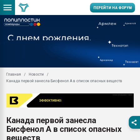
ПЕРЕЙТИ НА ФОРУМ
11.09.2020 Нанотрубки
универсальны, что рос
умельцы изготовили м
колонок полностью из 
Продажа готового бизн
производство SPC лам
цикла
Главная
Новости
Канада первой занесла Бисфенол А в список опасных веществ
29.07.2026 ФРП помог 
заводу пластмасс" зах
ППЭ
Помощь в подборе мат
Вакуум-формовочные 
Канада первой занесла
ближайшее подмосковье
Подмосковье, Москва
Бисфенол А в список опасных
28.07.2026 Автоматиза
веществ
первый план в перераб