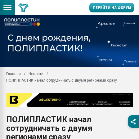
ПЕРЕЙТИ НА ФОРУМ
Помощь в подборе мат
Вакуум-формовочные 
ближайшее подмосковье
Подмосковье, Москва
28.07.2026 Автоматиза
первый план в перераб
Главная
Новости
пластмасс
ПОЛИПЛАСТИК начал сотрудничать с двумя регионами сразу
28.07.2026 "Техноникол
ситуацией на строител
Всё, что касается выду
бутылок
ПОЛИПЛАСТИК начал
Материал поверхности 
вакуумного формовани
сотрудничать с двумя
Продам отходы Компо
регионами сразу
поликарбоната и АБС-п