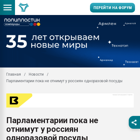
ПЕРЕЙТИ НА ФОРУМ
Продажа готового бизн
производство SPC лам
цикла
29.07.2026 ФРП помог 
заводу пластмасс" зах
ППЭ
Главная
Новости
Помощь в подборе мат
Парламентарии пока не отнимут у россиян одноразовой посуды
Вакуум-формовочные 
ближайшее подмосковье
Подмосковье, Москва
28.07.2026 Автоматиза
первый план в перераб
Парламентарии пока не
пластмасс
отнимут у россиян
28.07.2026 "Техноникол
ситуацией на строител
одноразовой посуды