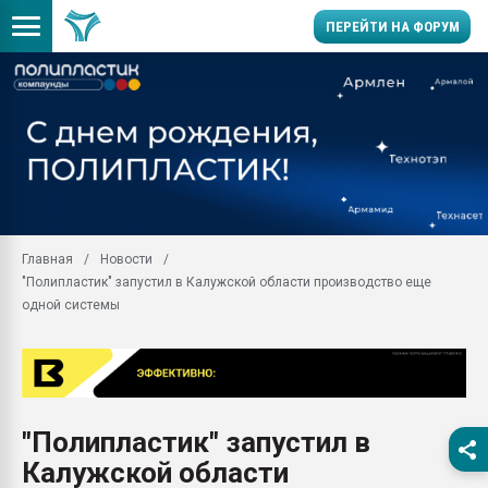
ПЕРЕЙТИ НА ФОРУМ
Продажа готового бизн
производство SPC лам
цикла
29.07.2026 ФРП помог 
заводу пластмасс" зах
ППЭ
Главная
Новости
Помощь в подборе мат
"Полипластик" запустил в Калужской области производство еще
Вакуум-формовочные 
одной системы
ближайшее подмосковье
Подмосковье, Москва
28.07.2026 Автоматиза
первый план в перераб
пластмасс
"Полипластик" запустил в
28.07.2026 "Техноникол
Калужской области
ситуацией на строител