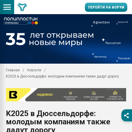
ПЕРЕЙТИ НА ФОРУМ
Продажа готового бизн
производство SPC лам
цикла
29.07.2026 ФРП помог 
заводу пластмасс" зах
ППЭ
Главная
Новости
Помощь в подборе мат
K2025 в Дюссельдорфе: молодым компаниям также дадут дорогу
Вакуум-формовочные 
ближайшее подмосковье
Подмосковье, Москва
28.07.2026 Автоматиза
первый план в перераб
K2025 в Дюссельдорфе:
пластмасс
молодым компаниям также
28.07.2026 "Техноникол
ситуацией на строител
дадут дорогу