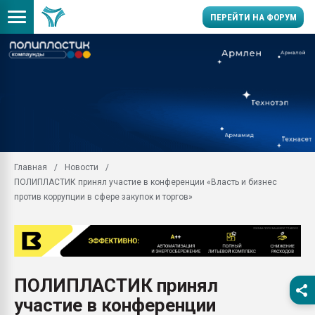
ПЕРЕЙТИ НА ФОРУМ
28.07.2026 Автоматиза
первый план в перераб
пластмасс
28.07.2026 "Техноникол
ситуацией на строител
Всё, что касается выду
Главная
Новости
бутылок
ПОЛИПЛАСТИК принял участие в конференции «Власть и бизнес
Материал поверхности 
против коррупции в сфере закупок и торгов»
вакуумного формовани
Продам отходы Компо
поликарбоната и АБС-п
Armaloy PC/ABS-1IM че
26.07.2022 "Сибирский т
ПОЛИПЛАСТИК принял
намного дороже
участие в конференции
Профильная литератур