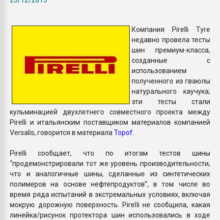
Всё, что касается выду
бутылок
Компания Pirelli Tyre
недавно провела тесты
ПЕРЕЙТИ НА 
шин премиум-класса,
созданные с
использованием
полученного из гваюлы
натурального каучука;
эти тесты стали
кульминацией двухлетнего совместного проекта между
Pirelli и итальянским поставщиком материалов компанией
Versalis, говорится в материала
Topof
.
Pirelli сообщает, что по итогам тестов шины
“продемонстрировали тот же уровень производительности,
что и аналогичные шины, сделанные из синтетических
полимеров на основе нефтепродуктов”, в том числе во
время ряда испытаний в экстремальных условиях, включая
мокрую дорожную поверхность. Pirelli не сообщила, какая
линейка/рисунок протектора шин использовались в ходе