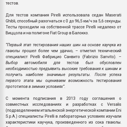
тестов.
Для тестов компания Pirelli использовала седан Maserati
Ghibli, способный разогнаться с 0 до 96,5 км/ч за 5,6 секунды.
Тесты проходили на собственной трассе Pirelli недалеко от
Виццола и на полигоне Fiat Group в Балокко.
“Первый этап тестирования наших шин на основе каучука из
гваюлы прошел более чем удачно,
– отметил технический
специалист Pirelli Фабрицио Санвито (Fabrizio Sanvito). –
Выбор автомобиля для тестов был обусловлен
необходимостью предъявить высокие требования к шинам и
получить наиболее значимые результаты. После успеха
первого этапа мы оцениваем возможность тестирования
прототипов в зимних условиях”.
С момента подписания в 2013 году соглашения о
совместных исследованиях и разработках с Versalis
(подразделением итальянской энергетической компании Eni
S.p.A.) специалисты Pirelli в лабораторных условиях изучали
характеристики каучука, произведенного из сока гваюлы.