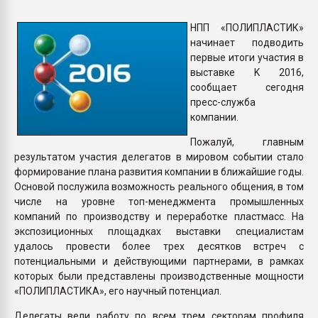
Armaloy PC/ABS-1IM че
НПП «ПОЛИПЛАСТИК»
начинает подводить
ПЕРЕЙТИ НА 
первые итоги участия в
выставке K 2016,
сообщает сегодня
пресс-служба
компании.
Пожалуй, главным
результатом участия делегатов в мировом событии стало
формирование плана развития компании в ближайшие годы.
Основой послужила возможность реального общения, в том
числе на уровне топ-менеджмента промышленных
компаний по производству и переработке пластмасс. На
экспозиционных площадках выставки специалистам
удалось провести более трех десятков встреч с
потенциальными и действующими партнерами, в рамках
которых были представлены производственные мощности
«ПОЛИПЛАСТИКА», его научный потенциал.
Делегаты вели работу по всем трем секторам профиля