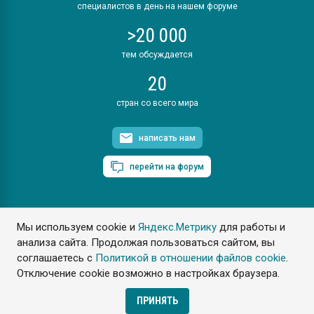
специалистов в день на нашем форуме
>20 000
тем обсуждается
20
стран со всего мира
написать нам
перейти на форум
Мы используем cookie и
Яндекс.Метрику
для работы и
ПластЭксперт © 2006. Все права защищены
анализа сайта. Продолжая пользоваться сайтом, вы
Разрешается копирование материалов сайта с обязательной
ссылкой на www.e-plastic.ru
соглашаетесь с
Политикой в отношении файлов cookie
.
Отключение cookie возможно в настройках браузера.
Разработка сайта
ПРИНЯТЬ