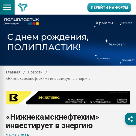
ПЕРЕЙТИ НА ФОРУМ
Продажа готового бизн
производство SPC лам
цикла
29.07.2026 ФРП помог 
заводу пластмасс" зах
ППЭ
Главная
Новости
Помощь в подборе мат
«Нижнекамскнефтехим» инвестирует в энергию
Вакуум-формовочные 
ближайшее подмосковье
Подмосковье, Москва
28.07.2026 Автоматиза
первый план в перераб
«Нижнекамскнефтехим»
пластмасс
инвестирует в энергию
28.07.2026 "Техноникол
ситуацией на строител
26/10/2016