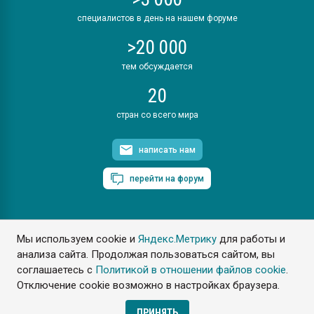
специалистов в день на нашем форуме
>20 000
тем обсуждается
20
стран со всего мира
написать нам
перейти на форум
Мы используем cookie и
Яндекс.Метрику
для работы и
ПластЭксперт © 2006. Все права защищены
анализа сайта. Продолжая пользоваться сайтом, вы
Разрешается копирование материалов сайта с обязательной
ссылкой на www.e-plastic.ru
соглашаетесь с
Политикой в отношении файлов cookie
.
Отключение cookie возможно в настройках браузера.
Разработка сайта
ПРИНЯТЬ