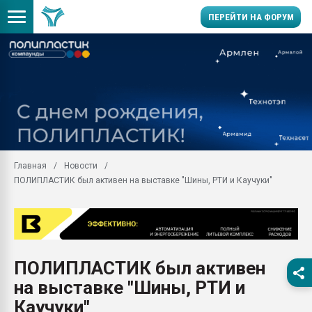
ПЕРЕЙТИ НА ФОРУМ
Продажа готового бизн
производство SPC лам
цикла
29.07.2026 ФРП помог 
заводу пластмасс" зах
ППЭ
Главная
Новости
Помощь в подборе мат
ПОЛИПЛАСТИК был активен на выставке "Шины, РТИ и Каучуки"
Вакуум-формовочные 
ближайшее подмосковье
Подмосковье, Москва
28.07.2026 Автоматиза
первый план в перераб
ПОЛИПЛАСТИК был активен
пластмасс
на выставке "Шины, РТИ и
28.07.2026 "Техноникол
ситуацией на строител
Каучуки"