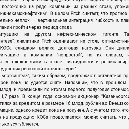
 положение на ряде компаний из разных стран, упомин
"Нижнекамскнефтехим". В целом Fitch считает, что прогно
тельно неплох – вертикальная интеграция, гибкость в пл
пании пройти через период спада.
туацию на другом нефтехимическом гиганте Тата
интезе", аналитики Fitch оценивают не столь оптимистич
КОСа слишком велика долговая нагрузка. Они дипл
итуацию в компании "непростой", по их словам, к
ся со сложностями в плане ликвидности и рефинансир
ухудшения рыночной конъюнктуры".
ньоргсинтеза", таким образом, продолжают оставаться пр
орой пока не удается снять. Напомним, что в прошлом 
 млрд. и превысили по итогам первого полугодия стоимос
1,7 раза. В конце года основной акционер "Казаньоргси
тился за кредитом в размере 16 млрд. рублей во Внешэко
мации, однако кредит пока не получен. А с учетом того, чт
н на продукцию КОСа продолжается, можно считать, что 
лько усугубляется.