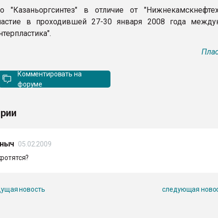
то "Казаньоргсинтез" в отличие от "Нижнекамскнефте
частие в проходившей 27-30 января 2008 года между
терпластика".
Плас
Комментировать на
форуме
рии
ныч
05.02.2009
кротятся?
ущая новость
следующая ново