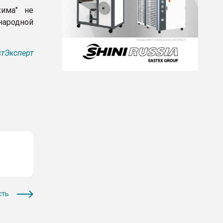
хима" не
народной
тЭксперт
сть