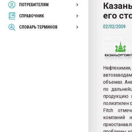
Казань
ПОТРЕБИТЕЛЯМ
Armaloy PC/ABS-1IM че
его ст
СПРАВОЧНИК
ПЕРЕЙТИ НА 
02/02/2009
СЛОВАРЬ ТЕРМИНОВ
Нефтехимия
автозавод
объемах. Ана
по дальней
продукцию 
полиэтилен с
Fitch отме
компаний 
приостанав
проблемы ко