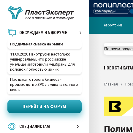
евро/тонна
Помощь в подборе мат
ОБСУЖДАЕМ НА ФОРУМЕ
Вакуум-формовочные 
Поддельная смазка на рынке
ближайшее подмосковье
Подмосковье, Москва
11.09.2020 Нанотрубки настолько
универсальны, что российские
28.07.2026 Автоматиза
умельцы изготовили мембраны для
первый план в перераб
НОВОСТИ
КАТА
колонок полностью из них
пластмасс
Продажа готового бизнеса -
28.07.2026 "Техноникол
Главная
Нов
производство SPC ламината полного
ситуацией на строител
цикла
Всё, что касается выду
бутылок
ПЕРЕЙТИ НА ФОРУМ
Материал поверхности 
вакуумного формовани
Полиме
СПЕЦИАЛИСТАМ
Продам отходы Компо
поликарбоната и АБС-п