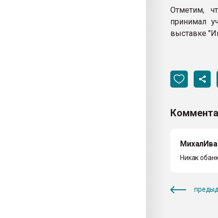
Отметим, ч
принимал у
выставке "Ин
Коммента
МихалИва
Никак обан
предыд