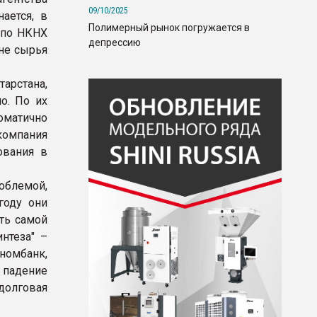
09/10/2025
ается, в
Полимерный рынок погружается в
з по НКНХ
депрессию
ане сырья
рстана,
но. По их
оматично
омпания
ования в
облемой,
году они
ть самой
нтеза" –
номбанк,
о падение
долговая