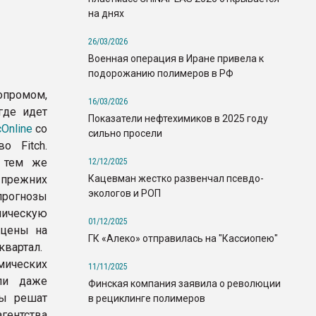
на днях
26/03/2026
Военная операция в Иране привела к
подорожанию полимеров в РФ
промом,
16/03/2026
где идет
Показатели нефтехимиков в 2025 году
Online
со
сильно просели
о Fitch.
, тем же
12/12/2025
Кацевман жестко развенчал псевдо-
прежних
экологов и РОП
 прогнозы
мическую
01/12/2025
 цены на
ГК «Алеко» отправилась на "Кассиопею"
квартал.
мических
11/11/2025
ли даже
Финская компания заявила о революции
ры решат
в рециклинге полимеров
агентства