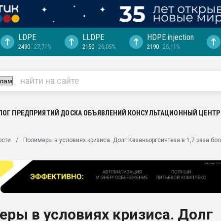
LDPE
LLDPE
HDPE injection
2490
27,71%
2150
26,05%
2190
25,11%
ериала
машины:
, с.-в.
ция выходит на
отке
ЛОГ ПРЕДПРИЯТИЙ
ДОСКА ОБЪЯВЛЕНИЙ
КОНСУЛЬТАЦИОННЫЙ ЦЕНТР
ь" довольна
ости
Полимеры в условиях кризиса. Долг Казаньоргсинтеза в 1,7 раза бо
ьном рынке
ва ПЭТ
пуансона для
я
ры в условиях кризиса. Долг
зиция
ластика