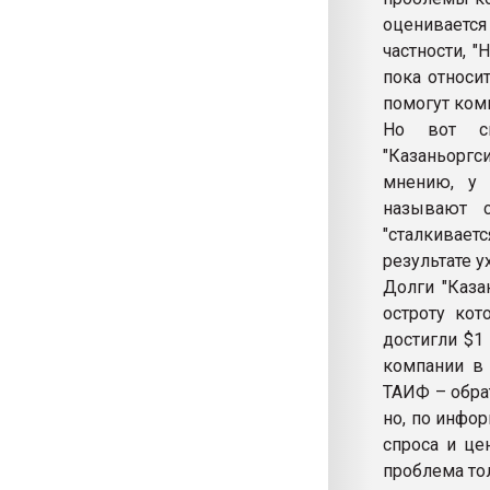
оценивается
частности, 
пока относи
помогут ком
Но вот си
"Казаньоргс
мнению, у 
называют с
"сталкивает
результате 
Долги "Каза
остроту кот
достигли $1
компании в 
ТАИФ – обра
но, по инфор
спроса и це
проблема то