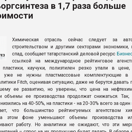
оргсинтеза в 1,7 раза больше
рный цвет
оимости
ФОРУМ
Химическая отрасль сейчас следует за авто
строительством и другими секторами экономики, 
спад, сообщает татарстанский деловой ресурс
Бизнес
ссылкой на международное рейтинговое агенств
, пластики, каучуки, полиэтилен резко упали в цене
ам уже не нужны пластмассовые комплектующие в 
литики Fitch, оценивая ситуацию, даже не берутся давать
шему ее развитию, но уверены, что цена на нефтехи
и объемы ее производства продолжат снижаться. Так,
низились на 40-50%, на пластики - на 20-30% всего за один 
чает, что большинство рейтингуемых агентством хи
на этом фоне уменьшают объемы производства и
ливают работу. Но аналитики не ожидают, что эти ме
мпаний – спрос на их продукцию будет падать. В обзоре 