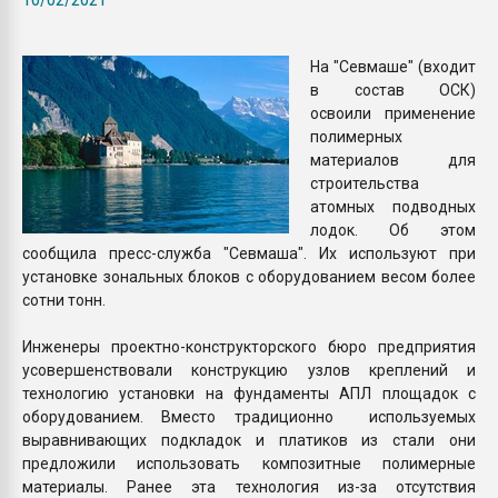
пластмасс
28.07.2026 "Техноникол
На "Севмаше" (входит
ситуацией на строител
в состав ОСК)
освоили применение
полимерных
ПЕРЕЙТИ НА 
материалов для
строительства
атомных подводных
лодок. Об этом
сообщила пресс-служба "Севмаша". Их используют при
установке зональных блоков с оборудованием весом более
сотни тонн.
Инженеры проектно-конструкторского бюро предприятия
усовершенствовали конструкцию узлов креплений и
технологию установки на фундаменты АПЛ площадок с
оборудованием. Вместо традиционно используемых
выравнивающих подкладок и платиков из стали они
предложили использовать композитные полимерные
материалы. Ранее эта технология из-за отсутствия