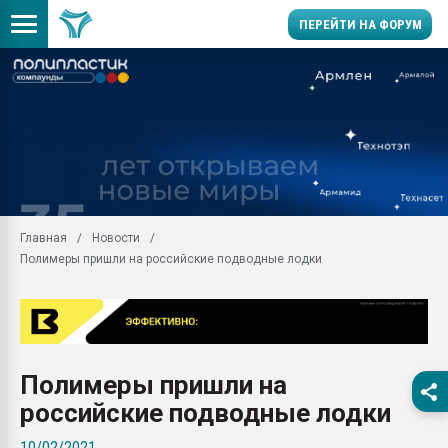
ПЕРЕЙТИ НА ФОРУМ
11.09.2020 Нанотрубки
универсальны, что рос
умельцы изготовили м
колонок полностью из 
Продажа готового бизн
производство SPC лам
цикла
Главная
Новости
Полимеры пришли на российские подводные лодки
29.07.2026 ФРП помог 
заводу пластмасс" зах
ППЭ
Помощь в подборе мат
Вакуум-формовочные 
Полимеры пришли на
ближайшее подмосковье
Подмосковье, Москва
российские подводные лодки
28.07.2026 Автоматиза
10/02/2021
первый план в перераб