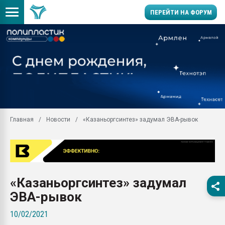
ПЕРЕЙТИ НА ФОРУМ
Продажа готового бизн
производство SPC лам
цикла
29.07.2026 ФРП помог 
заводу пластмасс" зах
ППЭ
Главная
Новости
«Казаньоргсинтез» задумал ЭВА-рывок
Помощь в подборе мат
Вакуум-формовочные 
ближайшее подмосковье
Подмосковье, Москва
28.07.2026 Автоматиза
«Казаньоргсинтез» задумал
первый план в перераб
пластмасс
ЭВА-рывок
28.07.2026 "Техноникол
10/02/2021
ситуацией на строител