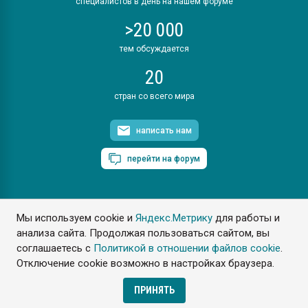
специалистов в день на нашем форуме
>20 000
тем обсуждается
20
стран со всего мира
написать нам
перейти на форум
Мы используем cookie и
Яндекс.Метрику
для работы и
ПластЭксперт © 2006. Все права защищены
анализа сайта. Продолжая пользоваться сайтом, вы
Разрешается копирование материалов сайта с обязательной
ссылкой на www.e-plastic.ru
соглашаетесь с
Политикой в отношении файлов cookie
.
Отключение cookie возможно в настройках браузера.
Разработка сайта
ПРИНЯТЬ