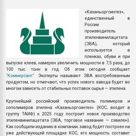
Всё, что касается выду
бутылок
«Казаньоргсинтез»,
единственный в
России
ПЕРЕЙТИ НА 
производитель
этиленвинилацетата
(ЭВА), который
используется в
пленках, обуви и при
выпуске клеев, намерен увеличить мощности в 7,5 раза, до
100 тыс. тонн в год. Об этом сегодня сообщает
"Коммерсант"
. Эксперты называют ЭВА востребованным
продуктом, но отмечают, что успех нового завода будет во
многом зависеть от стабильных поставок сырья — этилена.
Крупнейший российский производитель полимеров и
сополимеров этилена «Казаньоргсинтез» (КОС, входит в
группу ТАИФ) к 2025 году построит новое производство
этиленвинилацетата (ЭВА, торговое название — сэвилен).
Как сообщили изданию в компании, завод будет построен на
уже действующей площадке КОС, его мощность составит