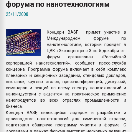
форума по нанотехнологиям
Всё, что касается выду
бутылок
25/11/2008
ПЕРЕЙТИ НА 
Концерн BASF примет участие в
Международном форуме по
нанотехнологиям, который пройдет в
ЦВК «Экспоцентр» с 3 по 5 декабря с.г.
Форум организован «Российской
корпорацией нанотехнологий», сообщает пресс-служба
концерна. Программа форума включает в себя комплекс
пленарных и секционных заседаний, стендовых докладов,
выставок, круглых столов, пресс-конференций, дискуссий,
семинаров и лекций по всему спектру нанотехнологий и
наноиндустрии с акцентом на практическое применение
нанопродуктов во всех отраслях промышленности и
бизнеса.
Концерн BASF, являющийся лидером в разработке и
производстве нанотехнологий для химической отрасли,
подготовил обширную программу участия в форуме. С
докладами в рамках форума выступят несколько ведущих