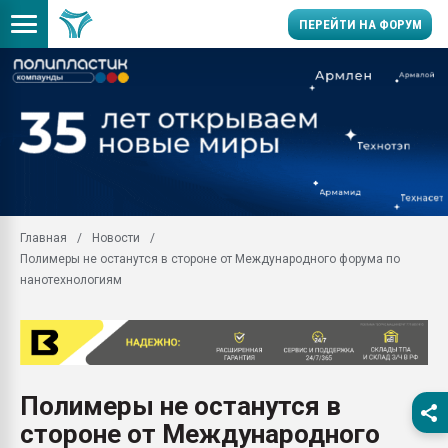
ПЕРЕЙТИ НА ФОРУМ
Продажа готового бизн
производство SPC лам
цикла
29.07.2026 ФРП помог 
заводу пластмасс" зах
ППЭ
Главная
Новости
Помощь в подборе мат
Полимеры не останутся в стороне от Международного форума по
Вакуум-формовочные 
нанотехнологиям
ближайшее подмосковье
Подмосковье, Москва
28.07.2026 Автоматиза
первый план в перераб
пластмасс
Полимеры не останутся в
28.07.2026 "Техноникол
стороне от Международного
ситуацией на строител