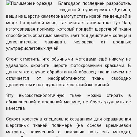
Благодаря последней разработке,
Всё, что касается выду
созданной в университете Дикина,
бутылок
вещи из шерсти-хамелеона могут стать новой тенденцией в
моде. По крайней мере, так считает аспирантка Тун Чэн,
ПЕРЕЙТИ НА 
изготовившая полимер, который придаёт шерстяной ткани
способность обратимо менять цвет под действием солнца и
дополнительно защищать человека от вредных
ультрафиолетовых лучей.
Стоит отметить, что обычными методами ещё никому не
удавалось окрасить шерсть фотохромными красками. В
данном же случае обработанный образец ткани ничем не
отличается от необработанного: ткань свободно
драпируется и на ощупь остаётся такой же мягкой.
Эту высокотехнологичную ткань можно стирать в
обыкновенной стиральной машине, не боясь ухудшить её
качества.
Секрет кроется в специально созданном для окрашивания
шерстяных тканей полимере (на основе кремниевой
матрицы, полученной с помощью золь-гель метода),