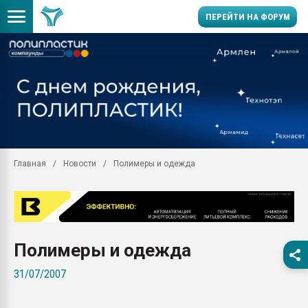
ПЕРЕЙТИ НА ФОРУМ
Продажа готового бизн
производство SPC лам
цикла
29.07.2026 ФРП помог 
заводу пластмасс" зах
ППЭ
Главная
Новости
Полимеры и одежда
Помощь в подборе мат
Вакуум-формовочные 
ближайшее подмосковье
Подмосковье, Москва
28.07.2026 Автоматиза
Полимеры и одежда
первый план в перераб
пластмасс
31/07/2007
28.07.2026 "Техноникол
ситуацией на строител