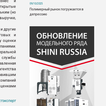
изнес и
09/10/2025
ткрытые
Полимерный рынок погружается в
ьким (но
депрессию
выручке,
 и другие
говых и
у оценки
паниями.
еральной
 службы
авленная
гентства
авившим
компаний
оценками
стэксперт