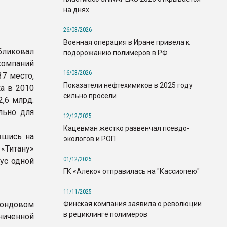
на днях
26/03/2026
Военная операция в Иране привела к
ликовал
подорожанию полимеров в РФ
компаний
16/03/2026
7 место,
Показатели нефтехимиков в 2025 году
ка в 2010
сильно просели
2,6 млрд.
льно для
12/12/2025
Кацевман жестко развенчал псевдо-
вшись на
экологов и РОП
 «Титану»
01/12/2025
тус одной
ГК «Алеко» отправилась на "Кассиопею"
11/11/2025
Финская компания заявила о революции
фондовом
в рециклинге полимеров
ниченной