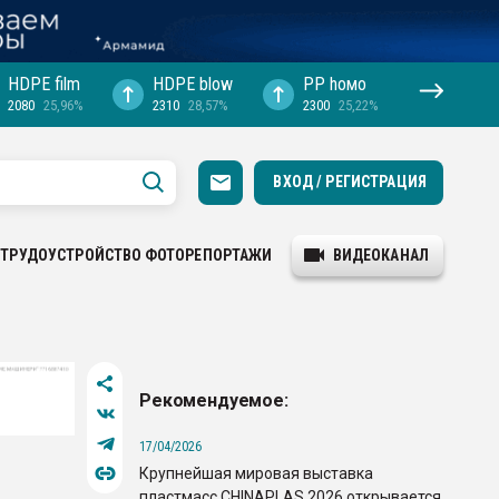
HDPE film
HDPE blow
PP hомо
2080
25,96%
2310
28,57%
2300
25,22%
ВХОД / РЕГИСТРАЦИЯ
ТРУДОУСТРОЙСТВО
ФОТОРЕПОРТАЖИ
ВИДЕОКАНАЛ
Рекомендуемое:
17/04/2026
Крупнейшая мировая выставка
пластмасс CHINAPLAS 2026 открывается