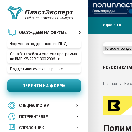
евро/тонна
Продажа готового бизн
ОБСУЖДАЕМ НА ФОРУМЕ
производство SPC лам
цикла
Формовка подкрылков из ПНД
29.07.2026 ФРП помог 
Села батарейка и слетела программа
заводу пластмасс" зах
на BMB KW22PI/1300 2006 г.в.
ППЭ
НОВОСТИ
КАТА
Поддельная смазка на рынке
Помощь в подборе мат
Вакуум-формовочные 
Главная
Нов
ПЕРЕЙТИ НА ФОРУМ
ближайшее подмосковье
Подмосковье, Москва
28.07.2026 Автоматиза
СПЕЦИАЛИСТАМ
первый план в перераб
пластмасс
ПОТРЕБИТЕЛЯМ
28.07.2026 "Техноникол
Полим
ситуацией на строител
СПРАВОЧНИК