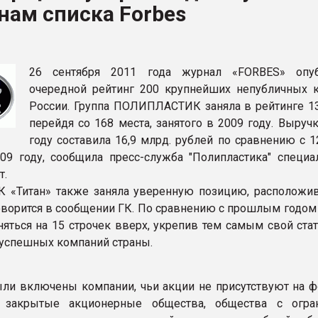
нам списка Forbes
ва ПЭТ
ФОРУМ
26 сентября 2011 года журнал «FORBES» опуб
очередной рейтинг 200 крупнейших непубличных 
России. Группа ПОЛИПЛАСТИК заняла в рейтинге 13
перейдя со 168 места, занятого в 2009 году. Выруч
году составила 16,9 млрд. рублей по сравнению с 1
09 году, сообщила пресс-служба "Полипластика" специа
т.
К «Титан» также заняла уверенную позицию, расположи
говорится в сообщении ГК. По сравнению с прошлым годом
няться на 15 строчек вверх, укрепив тем самым свой ста
 успешных компаний страны.
ыли включены компании, чьи акции не присутствуют на 
 закрытые акционерные общества, общества с огра