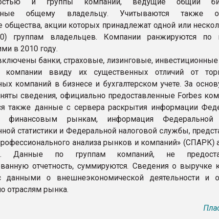
нностью и группы компаний, ведущие общий б
льные общему владельцу. Учитываются также о
 общества, акции которых принадлежат одной или нескол
0) группам владельцев. Компании ранжируются по 
ми в 2010 году.
 включены банки, страховые, лизинговые, инвестиционные
 компании ввиду их существенных отличий от тор
х компаний в бизнесе и бухгалтерском учете. За основ
няты сведения, официально предоставленные Forbes ком
ся также данные с сервера раскрытия информации Фед
 финансовым рынкам, информация Федеральной
нной статистики и Федеральной налоговой службы, предст
профессионального анализа рынков и компаний» (СПАРК) а
с». Данные по группам компаний, не предост
ванную отчетность, суммируются. Сведения о выручке 
с данными о внешнеэкономической деятельности и 
по отраслям рынка.
Пла