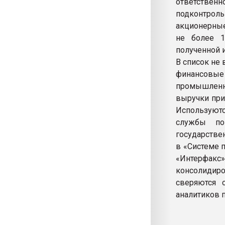
ответстве
подконтро
акционерные
не более 1
полученной и
В список не
финансовые
промышленны
выручки при
Используют
службы по
государстве
в «Системе 
«Интерфак
консолидиро
сверяются 
аналитиков 