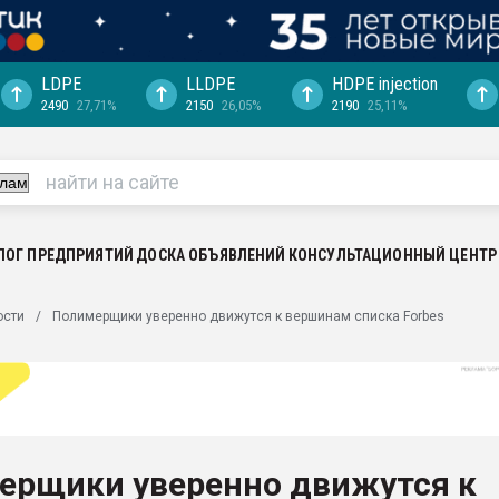
LDPE
LLDPE
HDPE injection
2490
27,71%
2150
26,05%
2190
25,11%
еса -
ината полного
"Ижевскому
ватить рынок
ЛОГ ПРЕДПРИЯТИЙ
ДОСКА ОБЪЯВЛЕНИЙ
КОНСУЛЬТАЦИОННЫЙ ЦЕНТР
ериала
машины:
ости
Полимерщики уверенно движутся к вершинам списка Forbes
, с.-в.
ция выходит на
отке
ь" довольна
ерщики уверенно движутся к
ьном рынке