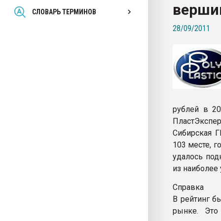
верши
Всё, что касается выду
СЛОВАРЬ ТЕРМИНОВ
бутылок
28/09/2011
ПЕРЕЙТИ НА 
рублей в 20
ПластЭкспер
Сибирская Г
103 месте, 
удалось под
из наиболее
Справка
В рейтинг б
рынке. Это