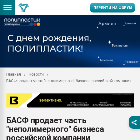
ПЕРЕЙТИ НА ФОРУМ
Помощь в подборе мат
Вакуум-формовочные 
ближайшее подмосковье
Подмосковье, Москва
28.07.2026 Автоматиза
первый план в перераб
Главная
Новости
пластмасс
БАСФ продает часть "неполимерного" бизнеса российской компании
28.07.2026 "Техноникол
ситуацией на строител
Всё, что касается выду
бутылок
БАСФ продает часть
Материал поверхности 
вакуумного формовани
"неполимерного" бизнеса
Продам отходы Компо
российской компании
поликарбоната и АБС-п