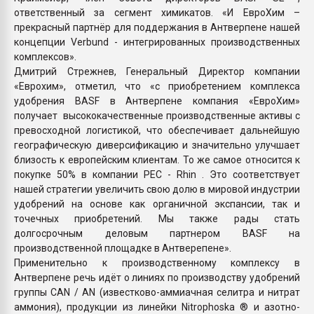
ответственный за сегмент химикатов. «И ЕвроХим –
прекрасный партнёр для поддержания в Антверпене нашей
концепции Verbund - интегрированных производственных
комплексов».
Дмитрий Стрежнев, Генеральный Директор компании
«Еврохим», отметил, что «с приобретением комплекса
удобрения BASF в Антверпене компания «ЕвроХим»
получает высококачественные производственные активы с
превосходной логистикой, что обеспечивает дальнейшую
географическую диверсификацию и значительно улучшает
близость к европейским клиентам. То же самое относится к
покупке 50% в компании PEC - Rhin . Это соответствует
нашей стратегии увеличить свою долю в мировой индустрии
удобрений на основе как органичной экспансии, так и
точечных приобретений. Мы также рады стать
долгосрочным деловым партнером BASF на
производственной площадке в Антверепене».
Применительно к производственному комплексу в
Антверпене речь идёт о линиях по производству удобрений
группы CAN / AN (известково-аммиачная селитра и нитрат
аммония), продукции из линейки Nitrophoska ® и азотно-