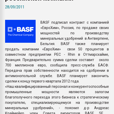
Armaloy PC/ABS-1IM че
28/09/2011
ПЕРЕЙТИ НА 
BASF подписал контракт с компанией
«ЕвроХим», Россия, по продаже своих
мощностей по производству
минеральных удобрений в Антверпене,
Бельгия. BASF также планирует
продать компании «ЕвроХим» свои 50 процентов в
совместном предприятии PEC - Rhin в Оттмарсхайме,
Франция. Предварительно сумма сделки составит около
700 миллионов евро, сообщила пресс-служба БАСФ.
Передача прав собственности находится на одобрении в
антимонопольной службе. BASF планирует закончить
сделки к концу первого квартала 2012 года.
«Наш квалифицированный персонал и конкурентоспособные
промышленные мощности являются залогом
благополучного перехода этого бизнеса к стратегическому
покупателю, специализирующемуся на производстве
минеральных удобрений», - пояснил д-р Андреас
Краймейер, член Совета директоров BASF SE ,