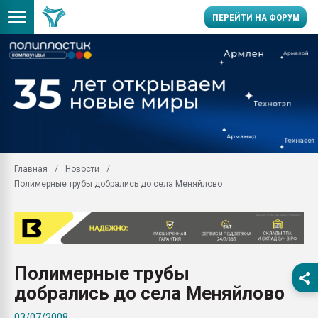
ПЕРЕЙТИ НА ФОРУМ
Вакуум-формовочные 
ближайшее подмосковье
Подмосковье, Москва
28.07.2026 Автоматиза
первый план в перераб
пластмасс
Главная
Новости
28.07.2026 "Техноникол
Полимерные трубы добрались до села Меняйлово
ситуацией на строител
Всё, что касается выду
бутылок
Материал поверхности 
вакуумного формовани
Полимерные трубы
Продам отходы Компо
добрались до села Меняйлово
поликарбоната и АБС-п
Armaloy PC/ABS-1IM че
03/07/2008