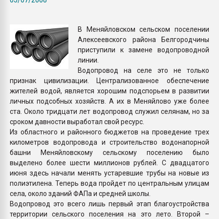
26.07.2022 "Сибирский т
намного дороже
В Меняйловском сельском поселении
Алексеевского района Белгородчины
ПЕРЕЙТИ НА 
приступили к замене водопроводной
линии.
Водопровод на селе это не только
признак цивилизации. Централизованное обеспечение
жителей водой, является хорошим подспорьем в развитии
личных подсобных хозяйств. А их в Меняйлово уже более
ста. Около тридцати лет водопровод служил селянам, но за
сроком давности выработал свой ресурс.
Из областного и районного бюджетов на проведение трех
километров водопровода и строительство водонапорной
башни Меняйловскому сельскому поселению было
выделено более шести миллионов рублей. С двадцатого
июня здесь начали менять устаревшие трубы на новые из
полиэтилена. Теперь вода пройдет по центральным улицам
села, около зданий ФАПа и средней школы.
Водопровод это всего лишь первый этап благоустройства
территории сельского поселения на это лето. Второй –