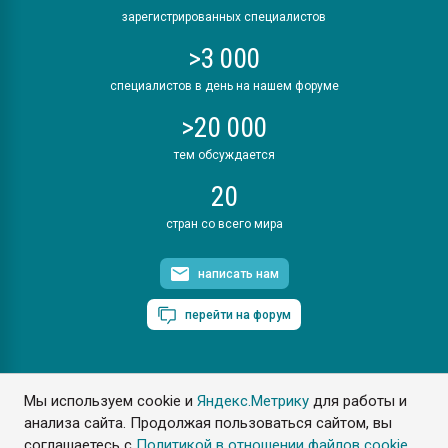
зарегистрированных специалистов
>3 000
специалистов в день на нашем форуме
>20 000
тем обсуждается
20
стран со всего мира
написать нам
перейти на форум
Мы используем cookie и
Яндекс.Метрику
для работы и
ПластЭксперт © 2006. Все права защищены
анализа сайта. Продолжая пользоваться сайтом, вы
Разрешается копирование материалов сайта с обязательной
ссылкой на www.e-plastic.ru
соглашаетесь с
Политикой в отношении файлов cookie
.