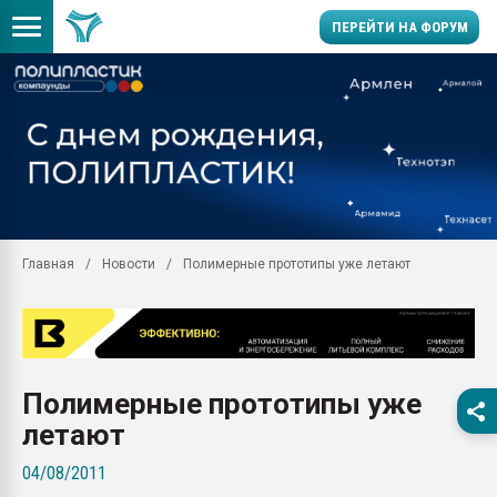
ПЕРЕЙТИ НА ФОРУМ
Продажа готового бизн
производство SPC лам
цикла
29.07.2026 ФРП помог 
заводу пластмасс" зах
ППЭ
Главная
Новости
Полимерные прототипы уже летают
Помощь в подборе мат
Вакуум-формовочные 
ближайшее подмосковье
Подмосковье, Москва
28.07.2026 Автоматиза
Полимерные прототипы уже
первый план в перераб
пластмасс
летают
28.07.2026 "Техноникол
04/08/2011
ситуацией на строител