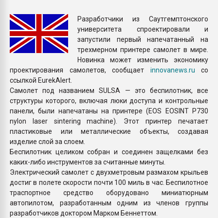
Всё, что касается выду
бутылок
Разработчики из Саутгемптонского
университета спроектировали и
запустили первый напечатанный на
ПЕРЕЙТИ НА 
трехмерном принтере самолет в мире.
Новинка может изменить экономику
проектирования самолетов, сообщает
innovanews.ru
со
ссылкой EurekAlert.
Самолет под названием SULSA — это беспилотник, все
структуры которого, включая люки доступа и контрольные
панели, были напечатаны на принтере (EOS EOSINT P730
nylon laser sintering machine). Этот принтер печатает
пластиковые или металлические объекты, создавая
изделие слой за слоем.
Беспилотник целиком собран и соединен защелками без
каких-либо инструментов за считанные минуты.
Электрический самолет с двухметровым размахом крыльев
достиг в полете скорости почти 100 миль в час. Беспилотное
траспортное средство оборудовано миниатюрным
автопилотом, разработанным одним из членов группы
разработчиков доктором Марком Беннеттом.