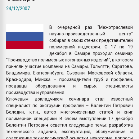
Всё, что касается выду
24/12/2007
бутылок
В очередной раз "Межотраслевой
ПЕРЕЙТИ НА 
научно-производственный центр"
собирал в своих стенах представителей
полимерной индустрии. С 17 по 19
декабря в Самаре проходил семинар
"Производство полимерных погонажных изделий", в котором
приняли участие компании из Самары, Тольятти, Саратова,
Владимира, Екатеринбурга, Сызрани, Московской области,
Краснодара, Минска – производители труб и профилей,
продавцы оборудования и сырья, специалисты
производства и управления.
Ключевым докладчиком семинара стал известный
специалист по экструзии профилей – Валентин Петрович
Володин, к.т.н., автор многочисленных статей и книг
полимерной специфики. В своем выступлении 17 декабря
Валентин Петрович осветил следующие темы: разработка
технического задания, эксплуатация, обслуживание и
содержание технологической оснастки, некоторые вопросы