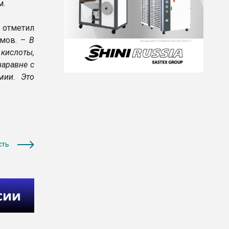
м.
отметил
мов. –
В
кислоты,
наравне с
мии. Это
сть