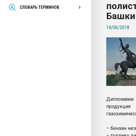
полист
Всё, что касается выду
СЛОВАРЬ ТЕРМИНОВ
бутылок
Башки
14/06/2018
ПЕРЕЙТИ НА 
Дипломами п
продукция
газохимичес
– бензин не
– топливо ди