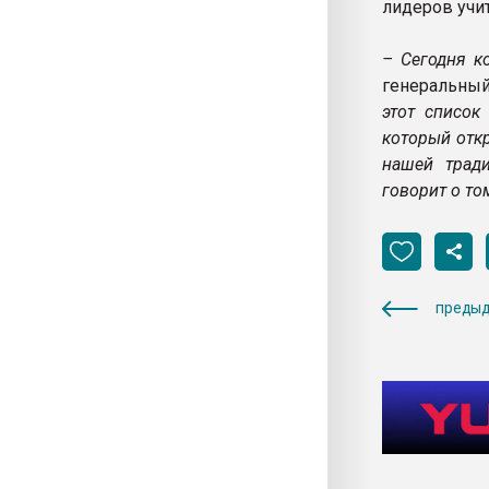
лидеров учит
– Сегодня к
генеральный
этот список
который отк
нашей тради
говорит о то
предыд