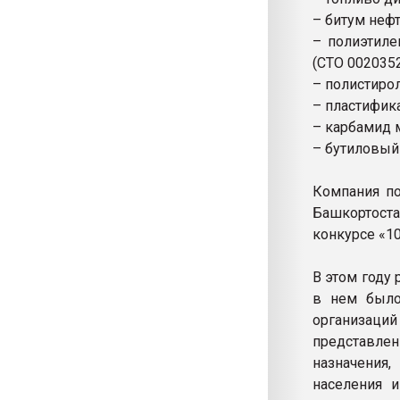
– битум неф
– полиэтиле
(СТО 0020352
– полистиро
– пластифик
– карбамид м
– бутиловый
Компания по
Башкортоста
конкурсе «1
В этом году
в нем было
организаций
представлен
назначения
населения и