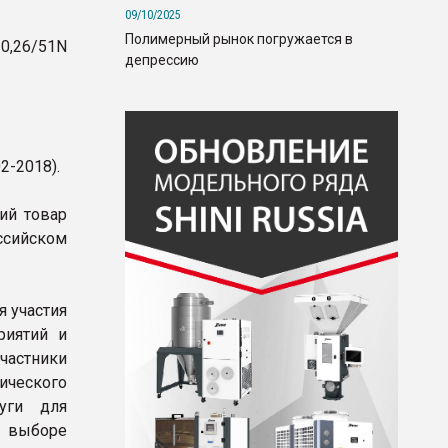
09/10/2025
Полимерный рынок погружается в
0,26/51N
депрессию
2-2018).
ий товар
ссийском
я участия
риятий и
частники
ического
уги для
и выборе