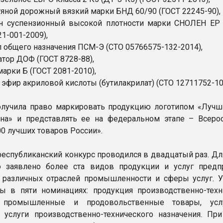
тяной дорожный вязкий марки БНД 60/90 (ГОСТ 22245-90),
н суспензионный высокой плотности марки СНОЛЕН ЕР 
1-001-2009),
л общего назначения ПСМ-Э (СТО 05766575-132-2014),
атор ДОФ (ГОСТ 8728-88),
арки Б (ГОСТ 2081-2010),
 эфир акриловой кислоты (бутилакрилат) (СТО 12711752-10
лучила право маркировать продукцию логотипом «Лучш
на» и представлять ее на федеральном этапе – Всеро
00 лучших товаров России».
 республиканский конкурс проводился в двадцатый раз. Дл
 заявлено более ста видов продукции и услуг предп
 различных отраслей промышленности и сферы услуг. У
ы в пяти номинациях: продукция производственно-техн
, промышленные и продовольственные товары, усл
 услуги производственно-технического назначения. Пр