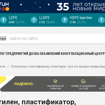
LDPE
LLDPE
HDPE injection
2490
27,71%
2150
26,05%
2190
25,11%
еса -
ината полного
"Ижевскому
ватить рынок
ЛОГ ПРЕДПРИЯТИЙ
ДОСКА ОБЪЯВЛЕНИЙ
КОНСУЛЬТАЦИОННЫЙ ЦЕНТР
ериала
машины:
ости
Полиэтилен, пластификатор, полистирол - всё это лучшие товары Ба
, с.-в.
ция выходит на
отке
ь" довольна
илен, пластификатор,
ьном рынке