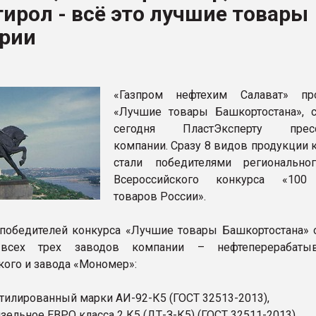
ирол - всё это лучшие товары
ва ПЭТ
рии
ФОРУМ
«Газпром нефтехим Салават» пр
«Лучшие товары Башкортостана», 
сегодня ПластЭксперту пресс
компании. Сразу 8 видов продукции 
стали победителями регионально
Всероссийского конкурса «100
товаров России».
обедителей конкурса «Лучшие товары Башкортостана» 
 всех трех заводов компании – нефтеперерабатыв
кого и завода «Мономер»:
этилированный марки АИ-92-К5 (ГОСТ 32513-2013),
зельное ЕВРО класса 2 К5 (ДТ-З-К5) (ГОСТ 32511-2013),