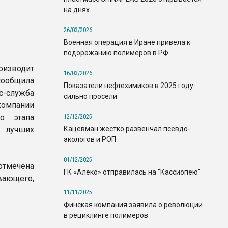
на днях
26/03/2026
Военная операция в Иране привела к
подорожанию полимеров в РФ
оизводит
16/03/2026
сообщила
Показатели нефтехимиков в 2025 году
-служба
сильно просели
компании
го этапа
12/12/2025
Кацевман жестко развенчал псевдо-
 лучших
экологов и РОП
01/12/2025
отмечена
ГК «Алеко» отправилась на "Кассиопею"
ающего,
11/11/2025
Финская компания заявила о революции
в рециклинге полимеров