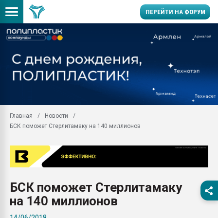
ПЕРЕЙТИ НА ФОРУМ
11.09.2020 Нанотрубки
универсальны, что рос
умельцы изготовили м
колонок полностью из 
Продажа готового бизн
производство SPC лам
цикла
Главная
Новости
БСК поможет Стерлитамаку на 140 миллионов
29.07.2026 ФРП помог 
заводу пластмасс" зах
ППЭ
Помощь в подборе мат
Вакуум-формовочные 
БСК поможет Стерлитамаку
ближайшее подмосковье
Подмосковье, Москва
на 140 миллионов
28.07.2026 Автоматиза
14/06/2018
первый план в перераб