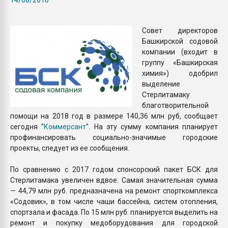
пластмасс
28.07.2026 "Техноникол
Совет директоров
ситуацией на строител
Башкирской содовой
компании (входит в
группу «Башкирская
ПЕРЕЙТИ НА 
химия») одобрил
выделение
Стерлитамаку
благотворительной
помощи на 2018 год в размере 140,36 млн руб, сообщает
сегодня "
Коммерсант
". На эту сумму компания планирует
профинансировать социально-значимые городские
проекты, следует из ее сообщения.
По сравнению с 2017 годом спонсорский пакет БСК для
Стерлитамака увеличен вдвое. Самая значительная сумма
— 44,79 млн руб. предназначена на ремонт спорткомплекса
«Содовик», в том числе чаши бассейна, систем отопления,
спортзала и фасада. По 15 млн руб. планируется выделить на
ремонт и покупку медоборудования для городской