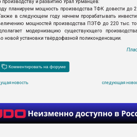
о производству и развитию Урал Урманцев:
году планируем мощность производства ТФК довести до 2
 Также в следующем году начнем прорабатывать инвест
величению мощностей производства ПЭТФ до 220 тыс. тон
дполагает модернизацию существующего производст
во новой установки твёрдофазной поликонденсации.
Плас
ущая новость
следующая ново