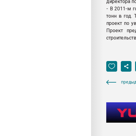
директора п
- В 2011-м 
тонн в год.
проект по у
Проект пре
строительст
предыд