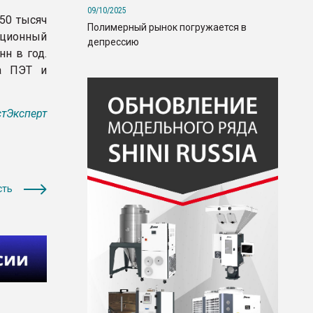
09/10/2025
50 тысяч
Полимерный рынок погружается в
иционный
депрессию
н в год.
ва ПЭТ и
тЭксперт
сть