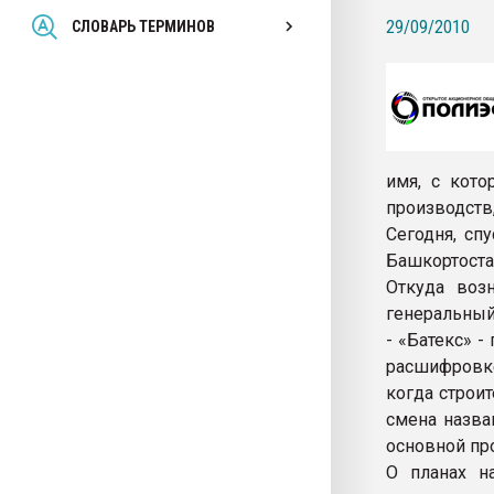
Всё, что касается выду
29/09/2010
СЛОВАРЬ ТЕРМИНОВ
бутылок
ПЕРЕЙТИ НА 
имя, с кото
производст
Сегодня, с
Башкортоста
Откуда воз
генеральный 
- «Батекс» -
расшифровке
когда строи
смена назва
основной пр
О планах н