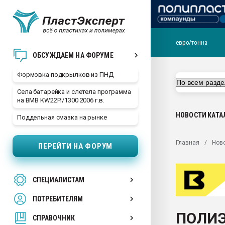
евро/тонна
Продажа готового бизн
ОБСУЖДАЕМ НА ФОРУМЕ
производство SPC лам
цикла
Формовка подкрылков из ПНД
29.07.2026 ФРП помог 
Села батарейка и слетела программа
заводу пластмасс" зах
на BMB KW22PI/1300 2006 г.в.
ППЭ
НОВОСТИ
КАТА
Поддельная смазка на рынке
Помощь в подборе мат
Вакуум-формовочные 
Главная
Нов
ПЕРЕЙТИ НА ФОРУМ
ближайшее подмосковье
Подмосковье, Москва
28.07.2026 Автоматиза
СПЕЦИАЛИСТАМ
первый план в перераб
пластмасс
ПОТРЕБИТЕЛЯМ
28.07.2026 "Техноникол
ПОЛИЭ
ситуацией на строител
СПРАВОЧНИК