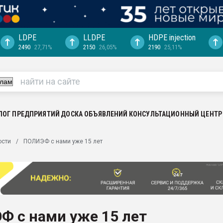
LDPE
LLDPE
HDPE injection
2490
27,71%
2150
26,05%
2190
25,11%
еса -
ината полного
"Ижевскому
ватить рынок
ЛОГ ПРЕДПРИЯТИЙ
ДОСКА ОБЪЯВЛЕНИЙ
КОНСУЛЬТАЦИОННЫЙ ЦЕНТР
ериала
машины:
ости
ПОЛИЭФ с нами уже 15 лет
, с.-в.
ция выходит на
отке
ь" довольна
Ф с нами уже 15 лет
ьном рынке