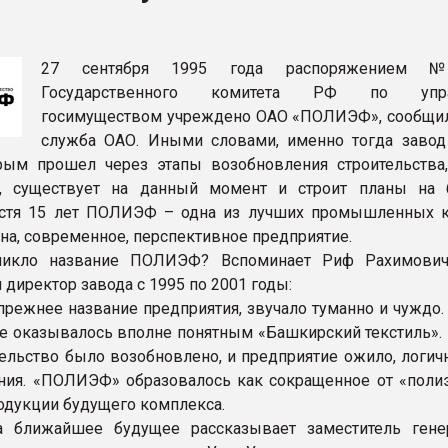
ва ПЭТ
27 сентября 1995 года распоряжением 
ФОРУМ
Государственного комитета РФ по упра
госимуществом учреждено ОАО «ПОЛИЭФ», сообщил
служба ОАО. Иными словами, именно тогда завод
рым прошел через этапы возобновления строительства,
в, существует на данный момент и строит планы на 
пустя 15 лет ПОЛИЭФ – одна из лучших промышленных 
на, современное, перспективное предприятие.
никло название ПОЛИЭФ? Вспоминает Риф Рахимович
директор завода с 1995 по 2001 годы:
 прежнее название предприятия, звучало туманно и чуждо.
 оказывалось вполне понятным «Башкирский текстиль». 
тельство было возобновлено, и предприятие ожило, логич
ния. «ПОЛИЭФ» образовалось как сокращенное от «поли
одукции будущего комплекса.
а ближайшее будущее рассказывает заместитель гене