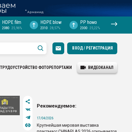
HDPE film
HDPE blow
PP hомо
2080
25,96%
2310
28,57%
2300
25,22%
ВХОД / РЕГИСТРАЦИЯ
ТРУДОУСТРОЙСТВО
ФОТОРЕПОРТАЖИ
ВИДЕОКАНАЛ
Рекомендуемое:
17/04/2026
Крупнейшая мировая выставка
пластмасс CHINAPLAS 2026 открывается