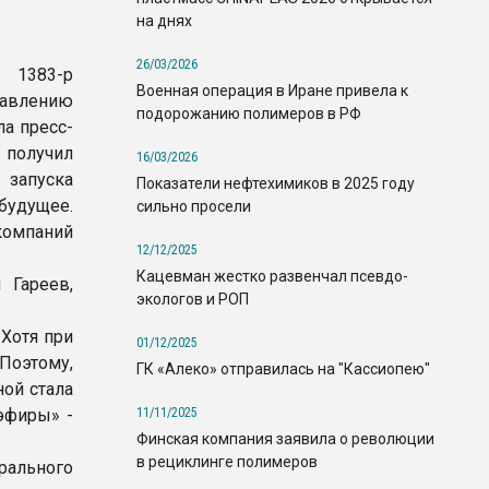
на днях
26/03/2026
№1383-р
Военная операция в Иране привела к
влению
подорожанию полимеров в РФ
а пресс-
 получил
16/03/2026
 запуска
Показатели нефтехимиков в 2025 году
будущее.
сильно просели
компаний
12/12/2025
Кацевман жестко развенчал псевдо-
 Гареев,
экологов и РОП
 Хотя при
01/12/2025
Поэтому,
ГК «Алеко» отправилась на "Кассиопею"
ной стала
11/11/2025
эфиры» -
Финская компания заявила о революции
в рециклинге полимеров
рального