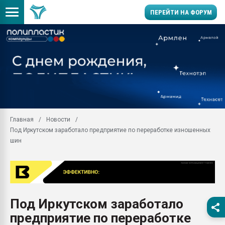
ПЕРЕЙТИ НА ФОРУМ
Продажа готового бизн
производство SPC лам
цикла
29.07.2026 ФРП помог 
заводу пластмасс" зах
ППЭ
Главная
Новости
Помощь в подборе мат
Под Иркутском заработало предприятие по переработке изношенных
Вакуум-формовочные 
шин
ближайшее подмосковье
Подмосковье, Москва
28.07.2026 Автоматиза
первый план в перераб
пластмасс
Под Иркутском заработало
28.07.2026 "Техноникол
предприятие по переработке
ситуацией на строител