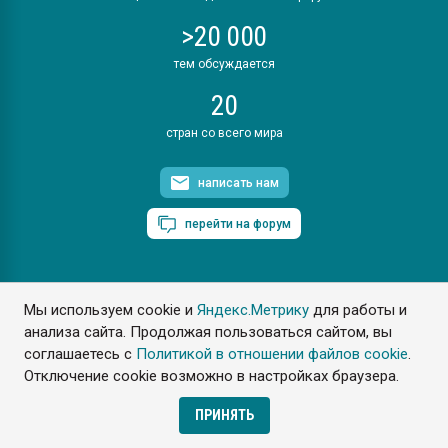
>20 000
тем обсуждается
20
стран со всего мира
написать нам
перейти на форум
Мы используем cookie и
Яндекс.Метрику
для работы и
ПластЭксперт © 2006. Все права защищены
анализа сайта. Продолжая пользоваться сайтом, вы
Разрешается копирование материалов сайта с обязательной
ссылкой на www.e-plastic.ru
соглашаетесь с
Политикой в отношении файлов cookie
.
Отключение cookie возможно в настройках браузера.
Разработка сайта
ПРИНЯТЬ