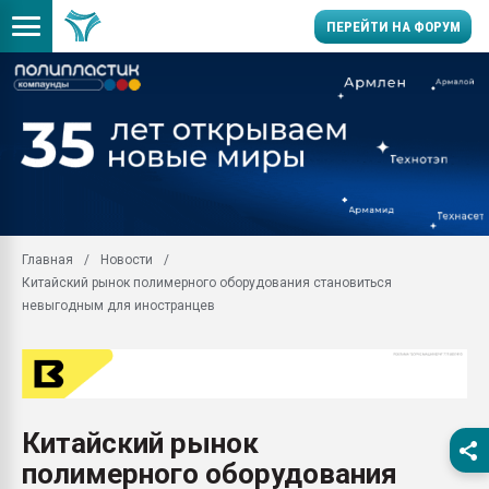
ПЕРЕЙТИ НА ФОРУМ
Продажа готового бизн
производство SPC лам
цикла
29.07.2026 ФРП помог 
заводу пластмасс" зах
ППЭ
Главная
Новости
Помощь в подборе мат
Китайский рынок полимерного оборудования становиться
Вакуум-формовочные 
невыгодным для иностранцев
ближайшее подмосковье
Подмосковье, Москва
28.07.2026 Автоматиза
первый план в перераб
пластмасс
Китайский рынок
28.07.2026 "Техноникол
полимерного оборудования
ситуацией на строител