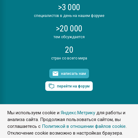
>3 000
специалистов в день на нашем форуме
>20 000
тем обсуждается
20
стран со всего мира
написать нам
перейти на форум
Мы используем cookie и
Яндекс.Метрику
для работы и
ПластЭксперт © 2006. Все права защищены
анализа сайта. Продолжая пользоваться сайтом, вы
Разрешается копирование материалов сайта с обязательной
ссылкой на www.e-plastic.ru
соглашаетесь с
Политикой в отношении файлов cookie
.
Отключение cookie возможно в настройках браузера.
Разработка сайта