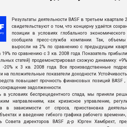
ва ПЭТ
Результаты деятельности BASF в третьем квартале 
ФОРУМ
свидетельствуют о том, что концерну удаётся сохра
позиции в условиях глобального экономического 
сообщила пресс-служба компании. Так, объем
выросли на 2% по сравнению с предыдущим кварт
 19% по сравнению с 3 кв. 2008 года. Показатель прибыли
альных статей) продемонстрировал схожую динамику: +9% 
и -20% к 3 кв. 2008 года. Все производственные подра
и на положительные показатели доходности. Устойчивость
едств повышает прочность финансовых позиций BASF , 
сокращение задолженности.
 в условиях беспрецедентного спада, мы приняли реш
ким направлениям, как кризисное управление, регул
ва в зависимости от спроса, приостановка деятель
бъектах и введение гибкого графика рабочего времени», 
ль Совета директоров BASF д-р Юрген Хамбрехт, пре