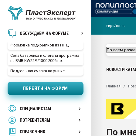
евро/тонна
Продажа готового бизн
ОБСУЖДАЕМ НА ФОРУМЕ
производство SPC лам
цикла
Формовка подкрылков из ПНД
29.07.2026 ФРП помог 
Села батарейка и слетела программа
заводу пластмасс" зах
на BMB KW22PI/1300 2006 г.в.
ППЭ
НОВОСТИ
КАТА
Поддельная смазка на рынке
Помощь в подборе мат
Вакуум-формовочные 
Главная
Нов
ПЕРЕЙТИ НА ФОРУМ
ближайшее подмосковье
Подмосковье, Москва
28.07.2026 Автоматиза
СПЕЦИАЛИСТАМ
первый план в перераб
пластмасс
ПОТРЕБИТЕЛЯМ
28.07.2026 "Техноникол
По мн
ситуацией на строител
СПРАВОЧНИК