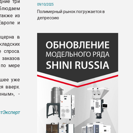
дние три
09/10/2025
аблюдаем
Полимерный рынок погружается в
также из
депрессию
Европе и
нцерна в
кладских
 спроса.
 заказов
 по мере
дшее уже
я вверх.
рным», -
тЭксперт