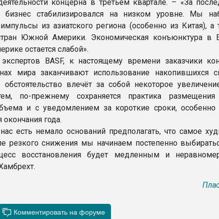
деятельности концерна в третьем квартале. – «За после
 бизнес стабилизировался на низком уровне. Мы н
импульсы из азиатского региона (особенно из Китая), а 
стран Южной Америки. Экономическая конъюнктура в 
ерике остается слабой».
экспертов BASF, к настоящему времени заказчики ко
анах мира заканчивают использование накопившихся с
о обстоятельство влечёт за собой некоторое увеличение
ем, по-прежнему сохраняется практика размещения
бъема и с уведомлением за короткие сроки, особенно
 окончания года.
 нас есть немало оснований предполагать, что самое ху
ле резкого снижения мы начинаем постепенно выбиратьс
цесс восстановления будет медленным и неравноме
Хамбрехт.
Плас