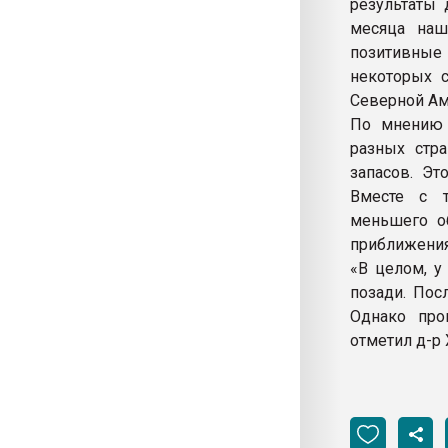
результаты 
месяца наш
позитивные 
некоторых 
Северной Ам
По мнению 
разных стр
запасов. Эт
Вместе с т
меньшего о
приближения
«В целом, у
позади. Пос
Однако про
отметил д-р 