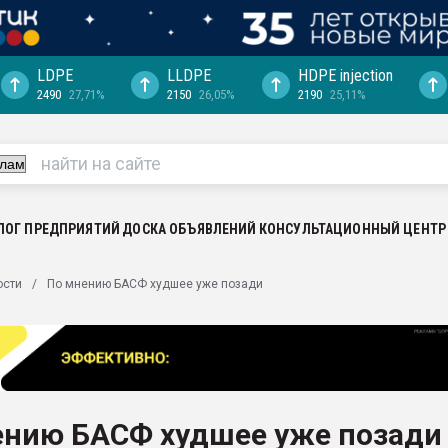
LDPE
LLDPE
HDPE injection
2490
27,71%
2150
26,05%
2190
25,11%
еса -
ината полного
"Ижевскому
ватить рынок
ЛОГ ПРЕДПРИЯТИЙ
ДОСКА ОБЪЯВЛЕНИЙ
КОНСУЛЬТАЦИОННЫЙ ЦЕНТР
ериала
машины:
ости
По мнению БАСФ худшее уже позади
, с.-в.
ция выходит на
отке
ь" довольна
ению БАСФ худшее уже позади
ьном рынке