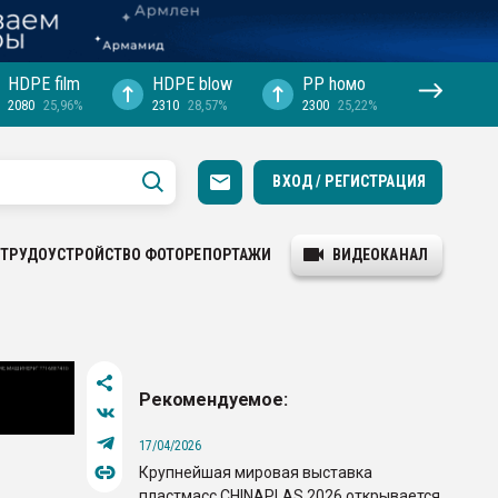
HDPE film
HDPE blow
PP hомо
2080
25,96%
2310
28,57%
2300
25,22%
ВХОД / РЕГИСТРАЦИЯ
ТРУДОУСТРОЙСТВО
ФОТОРЕПОРТАЖИ
ВИДЕОКАНАЛ
Рекомендуемое:
17/04/2026
Крупнейшая мировая выставка
пластмасс CHINAPLAS 2026 открывается