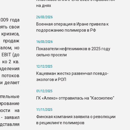
на днях
26/03/2026
2009 года
Военная операция в Иране привела к
нять свои
подорожанию полимеров в РФ
кризиса,
ы продаж
16/03/2026
алом, но
Показатели нефтехимиков в 2025 году
 EBIT (до
сильно просели
ко 2 кв.
12/12/2025
зделения
Кацевман жестко развенчал псевдо-
 потоков
экологов и РОП
и делает
01/12/2025
ительные
ГК «Алеко» отправилась на "Кассиопею"
ирование
11/11/2025
ности на
Финская компания заявила о революции
- заявил
в рециклинге полимеров
дставляя