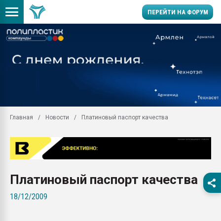
ПЕРЕЙТИ НА ФОРУМ
Продажа готового бизн
производство SPC лам
цикла
29.07.2026 ФРП помог 
заводу пластмасс" зах
ППЭ
Главная
Новости
Платиновый паспорт качества
Помощь в подборе мат
Вакуум-формовочные 
ближайшее подмосковье
Подмосковье, Москва
28.07.2026 Автоматиза
Платиновый паспорт качества
первый план в перераб
пластмасс
18/12/2009
28.07.2026 "Техноникол
ситуацией на строител