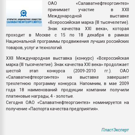
ОАО «Салаватнефтеоргсинтез»
Всё, что касается выду
принимает участие в XXII
бутылок
Международной выставке
«Всероссийская марка (III тысячелетие).
ПЕРЕЙТИ НА 
Знак качества ХХI века», которая
проходит в Москве с 15 по 18 декабря в рамках
Национальной программы продвижения лучших российских
товаров, услуг и технологий.
XXII Международная выставка (конкурс) «Всероссийская
марка (III тысячелетие). Знак качества XXI века» продолжает
шестой этап конкурса (2009-2010 гг.). ОАО
«Салаватнефтеоргсинтез» на выставке завершает
трехлетнюю программу конкурса. Напомним, в мае 2009
года 18 наименований продукции компании получили
платиновые награды, 4 - золотые.
Сегодня ОАО «Салаватнефтеоргсинтез» номинируется на
получение «Паспорта качества предприятия».
ПластЭксперт