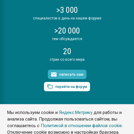
>3 000
специалистов в день на нашем форуме
>20 000
тем обсуждается
20
стран со всего мира
написать нам
перейти на форум
Мы используем cookie и
Яндекс.Метрику
для работы и
ПластЭксперт © 2006. Все права защищены
анализа сайта. Продолжая пользоваться сайтом, вы
Разрешается копирование материалов сайта с обязательной
ссылкой на www.e-plastic.ru
соглашаетесь с
Политикой в отношении файлов cookie
.
Отключение cookie возможно в настройках браузера.
Разработка сайта