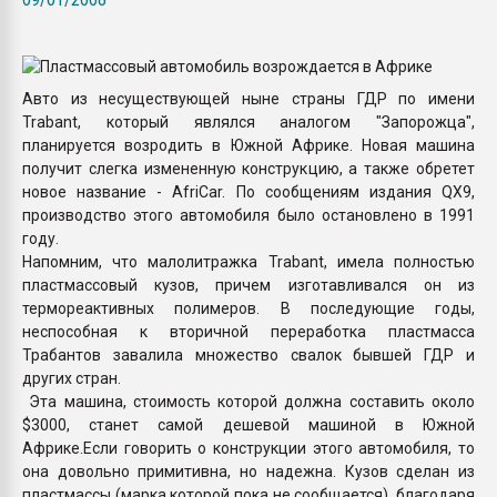
Всё, что касается выду
бутылок
Авто из несуществующей ныне страны ГДР по имени
ПЕРЕЙТИ НА 
Trabant, который являлся аналогом "Запорожца",
планируется возродить в Южной Африке. Новая машина
получит слегка измененную конструкцию, а также обретет
новое название - AfriCar. По сообщениям издания QX9,
производство этого автомобиля было остановлено в 1991
году.
Напомним, что малолитражка Trabant, имела полностью
пластмассовый кузов, причем изготавливался он из
термореактивных полимеров. В последующие годы,
неспособная к вторичной переработка пластмасса
Трабантов завалила множество свалок бывшей ГДР и
других стран.
Эта машина, стоимость которой должна составить около
$3000, станет самой дешевой машиной в Южной
Африке.Если говорить о конструкции этого автомобиля, то
она довольно примитивна, но надежна. Кузов сделан из
пластмассы (марка которой пока не сообщается), благодаря