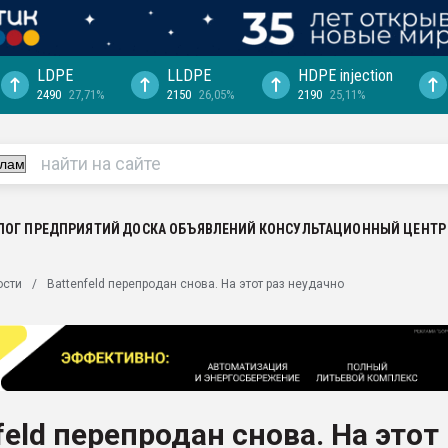
LDPE
LLDPE
HDPE injection
2490
27,71%
2150
26,05%
2190
25,11%
ериала
машины:
, с.-в.
ция выходит на
отке
ЛОГ ПРЕДПРИЯТИЙ
ДОСКА ОБЪЯВЛЕНИЙ
КОНСУЛЬТАЦИОННЫЙ ЦЕНТР
ь" довольна
ости
Battenfeld перепродан снова. На этот раз неудачно
ьном рынке
ва ПЭТ
пуансона для
я
feld перепродан снова. На этот
зиция
ластика