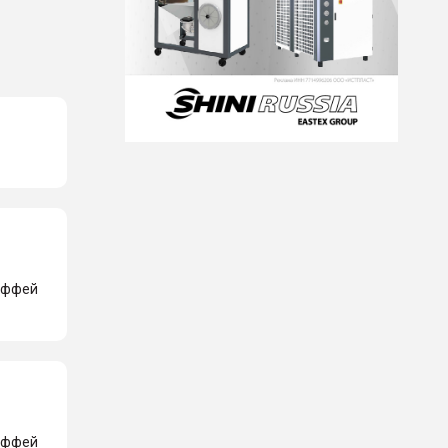
Маффей
Маффей