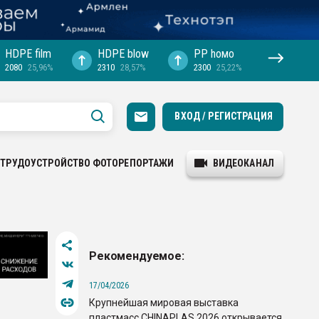
HDPE film
HDPE blow
PP hомо
2080
25,96%
2310
28,57%
2300
25,22%
ВХОД / РЕГИСТРАЦИЯ
ТРУДОУСТРОЙСТВО
ФОТОРЕПОРТАЖИ
ВИДЕОКАНАЛ
Рекомендуемое:
17/04/2026
Крупнейшая мировая выставка
пластмасс CHINAPLAS 2026 открывается