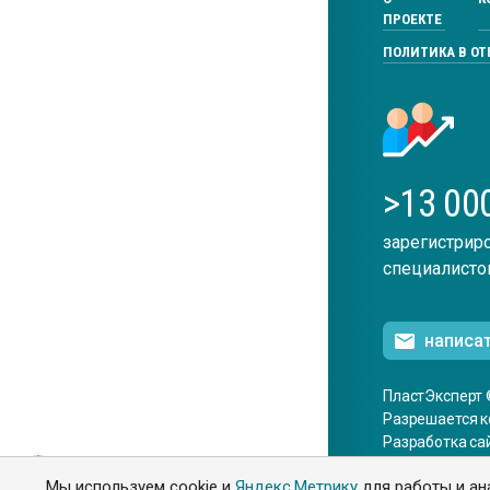
ПРОЕКТЕ
ПОЛИТИКА В О
>13 00
зарегистрир
специалисто
написа
ПластЭксперт 
Разрешается к
Разработка са
ENG
Мы используем cookie и
Яндекс.Метрику
для работы и ан