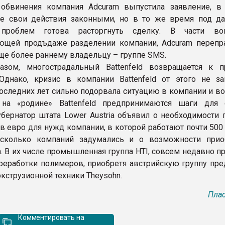
 обвинения компания Adcuram выпустила заявление, в
се свои действия законными, но в то же время под д
 проблем готова расторгнуть сделку. В части во
ющей продъдаже разделении компании, Adcuram перепр
ще более раннему владельцу – группе SMS.
зом, многострадальный Battenfeld возвращается к 
Однако, кризис в компании Battenfeld от этого не зак
оследних лет сильно подорвала ситуацию в компании и во
 на «родине» Battenfeld предпринимаются шаги для 
убернатор штата Lower Austria объявил о необходимости 
в евро для нужд компании, в которой работают почти 500
есколько компаний задумались и о возможности прио
. В их числе промышленная группа HTI, совсем недавно п
реработки полимеров, приобретя австрийскую группу пре
кструзионной техники Theysohn.
Плас
Комментировать на