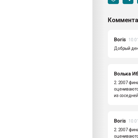
Коммента
Boris
10.0
Добрый ден
Волька И
2. 2007 фи
оцениваются
из соседней
Boris
10.0
2. 2007 фи
оцениваются