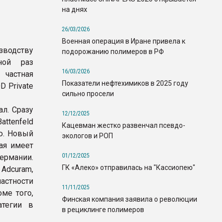
на днях
26/03/2026
Военная операция в Иране привела к
зводству
подорожанию полимеров в РФ
ной раз
16/03/2026
частная
Показатели нефтехимиков в 2025 году
 Private
сильно просели
л. Сразу
12/12/2025
ttenfeld
Кацевман жестко развенчал псевдо-
ю. Новый
экологов и РОП
ая имеет
01/12/2025
ермании.
ГК «Алеко» отправилась на "Кассиопею"
dcuram,
астности
11/11/2025
ме того,
Финская компания заявила о революции
атегии в
в рециклинге полимеров