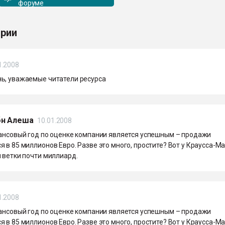
форуме
рии
1.2008
ь, уважаемые читатели ресурса
бн Алеша
10.01.2008
нансовый год по оценке компании является успешным – продажи
 в 85 миллионов Евро. Разве это много, простите? Вот у Краусса-
 ветки почти миллиард.
1.2008
нансовый год по оценке компании является успешным – продажи
 в 85 миллионов Евро. Разве это много, простите? Вот у Краусса-