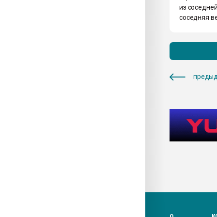
из соседней
соседняя ве
предыд
О
К