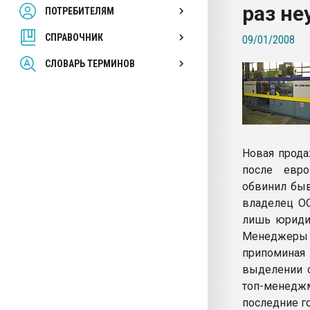
раз не
ПОТРЕБИТЕЛЯМ
Armaloy PC/ABS-1IM че
СПРАВОЧНИК
09/01/2008
ПЕРЕЙТИ НА 
СЛОВАРЬ ТЕРМИНОВ
Новая прода
после евро
обвинил быв
владелец OO
лишь юридич
Менеджеры 
припоминая 
выделении с
топ-менедж
последние г