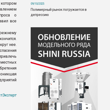
 котором
09/10/2025
авлением
Полимерный рынок погружается в
депрессию
проса о
авил все
прежнему
ончится.
круг нее.
спасения
привлечь
 местных
бретения
роникшая
дприятий
тЭксперт