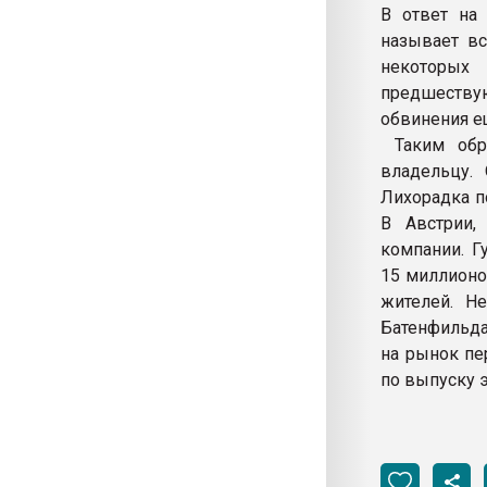
В ответ на
называет в
некоторых
предшеству
обвинения е
Таким обра
владельцу. 
Лихорадка п
В Австрии,
компании. Г
15 миллионо
жителей. Н
Батенфильда
на рынок пе
по выпуску э