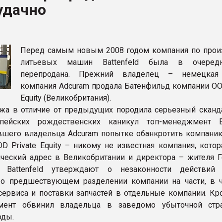
удачно
рный цвет
ФОРУМ
Перед самым новым 2008 годом компания по прои
литьевых машин Battenfeld была в очеред
перепродана. Прежний владелец – немецкая 
компания Adcuram продала Батенфильд компании OOD
Equity (Великобритания).
жа в отличие от предыдущих породила серьезный сканда
пейских рождественских каникул топ-менеджмент Ba
шего владельца Adcuram попытке обанкротить компани
D Private Equity – никому не известная компания, котор
еский адрес в Великобритании и директора – жителя Г
Battenfeld утверждают о незаконности действий A
о предшествующем разделении компании на части, в ч
ервиса и поставки запчастей в отдельные компании. Кро
мент обвинил владельца в заведомо убыточной стр
оды.